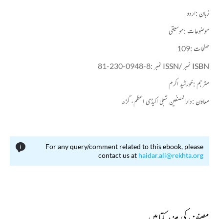
زبان :
اردو
موضوعات :
موسیقی
صفحات :
109
ISBN نمبر /ISSN نمبر :
81-230-0948-8
مترجم :
خورشید اکرم
معاون :
دارالمصنفین شبلی اکیڈمی اعظم، گڑھ
For any query/comment related to this ebook, please
contact us at
haidar.ali@rekhta.org
مصنف کی مزید کتابیں