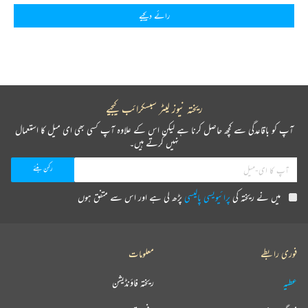
رائے دیجیے
ریختہ نیوز لیٹر سبسکرائب کیجیے
آپ کو باقاعدگی سے کچھ حاصل کرنا ہے لیکن اس کے علاوہ آپ کسی بھی ای میل کا استعمال
نہیں کرتے ہیں۔
میں نے ریختہ کی
پرائیویسی پالیسی
پڑھ لی ہے اور اس سے متفق ہوں
فوری رابطے
معلومات
عطیہ
ریختہ فاؤنڈیشن