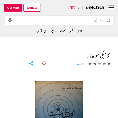
URD
Get App
Donate
شاعر
شعر
لغت
ویڈیو
ای-کتاب
کلاسیکی موسیقار
تبصرے