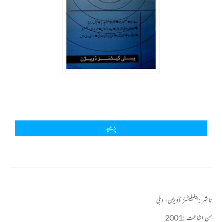
پڑھیے
ناشر :
پبلیکیشنز ڈویژن، دہلی
سن اشاعت :
2001