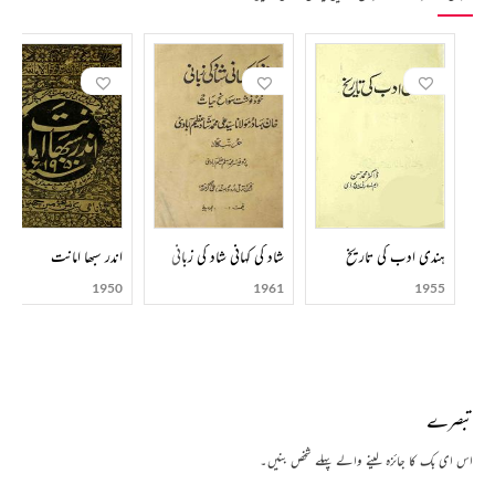
ہندی ادب کی تاریخ
شاد کی کہانی شاد کی زبانی
اندر سبھا امانت
1950
1961
1955
تبصرے
اس ای بک کا جائزہ لینے والے پہلے شخص بنیں۔