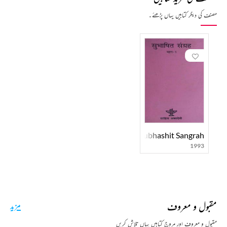
مصنف کی دیگر کتابیں یہاں پڑھئے۔
Subhashit Sangrah
1993
مقبول و معروف
مزید
مقبول و معروف اور مروج کتابیں یہاں تلاش کریں