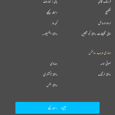
فرہنگ قافیہ
بانی : تعارف
تقطیع
رابطہ کیجیے
اردو وسائل
کیریئر
اپنی تخلیقات ریختہ کو بھیجیں
ریختہ ایکسپلورر
ہماری ویب سائٹس
صوفی نامہ
ہندوی
ریختہ لرننگ
ریختہ ڈکشنری
ریختہ بکس
رابطہ کیجیے