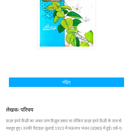
पढ़िए
लेखक: परिचय
फ़ज़ा इब्ने फ़ैज़ी का अस्ल नाम फ़ैज़ुल हसन था लेकिन फ़ज़ा इब्ने फ़ैज़ी के नाम से
मशहूर हुए। उनकी पैदाइश जुलाई 1923 में मऊनाथ भंजन (उ0प्र0) में हुई। दर्स-ए-