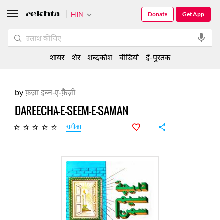
HIN
Donate
Get App
शायर
शेर
शब्दकोश
वीडियो
ई-पुस्तक
by
फ़ज़ा इब्न-ए-फ़ैज़ी
DAREECHA-E-SEEM-E-SAMAN
समीक्षा