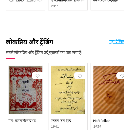
Kulliyat-E-Faza Ibn-E-Faizi
कुल्लियात-ए-फ़ज़ा इब्न-ए-फ़ैज़ी
पस-ए-दीवार-ए-हर्फ़
2011
लोकप्रिय और ट्रेंडिंग
पूरा देखिए
सबसे लोकप्रिय और ट्रेंडिंग उर्दू पुस्तकों का पता लगाएँ।
मीर : ग़ज़लों के बादशाह
किताब-उल-हिन्द
Haft Paikar
1941
1959