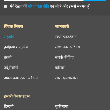
मैंने रेख़्ता की
गोपनीयता नीति
पढ़ ली है और इससे सहमत हूँ
क्विक लिंक्स
जानकारी
सहयोग
रेख़्ता फ़ाउंडेशन
क़ाफ़िया शब्दकोश
संस्थापक : परिचय
तक़्ती
संपर्क कीजिए
उर्दू रीसोर्स
करियर
अपना काम रेख़्ता को भेजें
रेख़्ता एक्सप्लोरर
हमारी वेबसाइट्स
हिन्दवी
सूफ़ीनामा