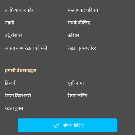
क़ाफ़िया शब्दकोश
संस्थापक : परिचय
तक़्ती
संपर्क कीजिए
उर्दू रीसोर्स
करियर
अपना काम रेख़्ता को भेजें
रेख़्ता एक्सप्लोरर
हमारी वेबसाइट्स
हिन्दवी
सूफ़ीनामा
रेख़्ता डिक्शनरी
रेख़्ता लर्निंग
रेख़्ता बुक्स
संपर्क कीजिए