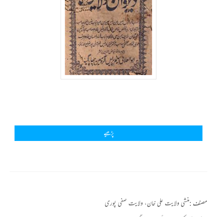
پڑھیے
مصنف :
منشی ولایت علی خان، ولایت صفی پوری