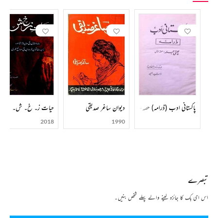
پاکستانی ادب (ڈرامہ) حصہ-001
دیوان ساغر صدیقی
حیات ز۔ خ۔ ش۔
2018
1990
تبصرے
اس ای بک کا جائزہ لینے والے پہلے شخص بنیں۔