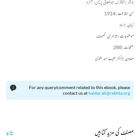
ناشر :
الیکٹرک ابوالعلائی پریس، آگرہ
سن اشاعت :
1914
زبان :
اردو
موضوعات :
شاعری,
تصوف
صفحات :
288
معاون :
ڈاکٹر حبیب احمد علوی
For any query/comment related to this ebook, please
contact us at
haidar.ali@rekhta.org
مصنف کی مزید کتابیں
مزید