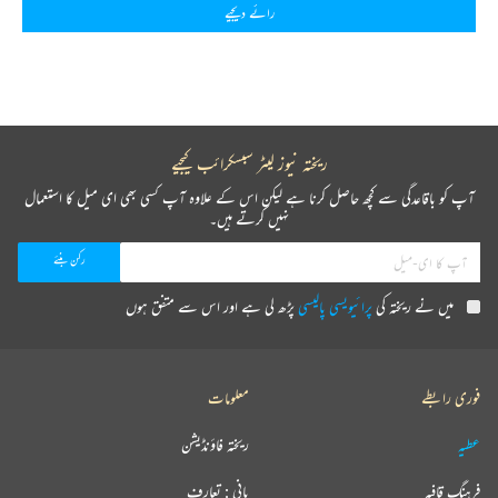
رائے دیجیے
ریختہ نیوز لیٹر سبسکرائب کیجیے
آپ کو باقاعدگی سے کچھ حاصل کرنا ہے لیکن اس کے علاوہ آپ کسی بھی ای میل کا استعمال
نہیں کرتے ہیں۔
میں نے ریختہ کی
پرائیویسی پالیسی
پڑھ لی ہے اور اس سے متفق ہوں
فوری رابطے
معلومات
عطیہ
ریختہ فاؤنڈیشن
فرہنگ قافیہ
بانی : تعارف