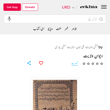
URD
Get App
Donate
شاعر
شعر
لغت
ویڈیو
ای-کتاب
by
منشی ولایت علی خان، ولایت صفی پوری
دیوان ولایت
تبصرے