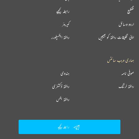
تقطیع
رابطہ کیجیے
اردو وسائل
کیریئر
اپنی تخلیقات ریختہ کو بھیجیں
ریختہ ایکسپلورر
ہماری ویب سائٹس
صوفی نامہ
ہندوی
ریختہ لرننگ
ریختہ ڈکشنری
ریختہ بکس
رابطہ کیجیے