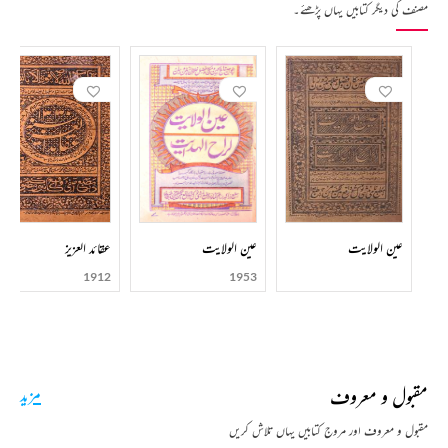
مصنف کی دیگر کتابیں یہاں پڑھئے۔
عین الولایت
عین الولایت
عقائد العزیز
1912
1953
مقبول و معروف
مزید
مقبول و معروف اور مروج کتابیں یہاں تلاش کریں