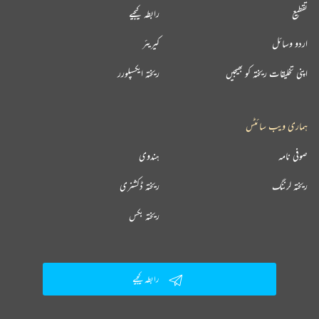
تقطیع
رابطہ کیجیے
اردو وسائل
کیریئر
اپنی تخلیقات ریختہ کو بھیجیں
ریختہ ایکسپلورر
ہماری ویب سائٹس
صوفی نامہ
ہندوی
ریختہ لرننگ
ریختہ ڈکشنری
ریختہ بکس
رابطہ کیجیے