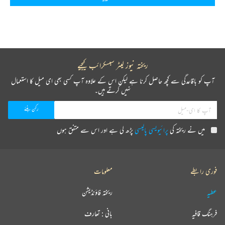
ریختہ نیوز لیٹر سبسکرائب کیجیے
آپ کو باقاعدگی سے کچھ حاصل کرنا ہے لیکن اس کے علاوہ آپ کسی بھی ای میل کا استعمال
نہیں کرتے ہیں۔
میں نے ریختہ کی
پرائیویسی پالیسی
پڑھ لی ہے اور اس سے متفق ہوں
فوری رابطے
معلومات
عطیہ
ریختہ فاؤنڈیشن
فرہنگ قافیہ
بانی : تعارف