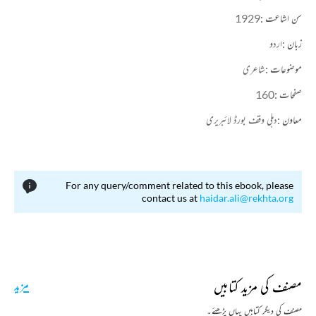
سن اشاعت :
1929
زبان :
اردو
موضوعات :
شاعری
صفحات :
160
معاون :
دہلی وقف بورڈ لائبریری
For any query/comment related to this ebook, please
contact us at
haidar.ali@rekhta.org
مصنف کی مزید کتابیں
مزید
مصنف کی دیگر کتابیں یہاں پڑھئے۔