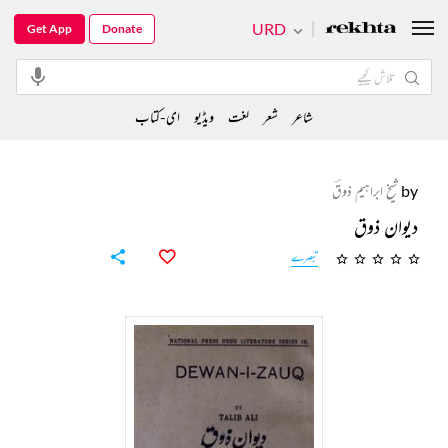
URD
Get App
Donate
شاعر
شعر
لغت
ویڈیو
ای-کتاب
by
شیخ ابراہیم ذوقؔ
دیوان ذوق
تبصرے