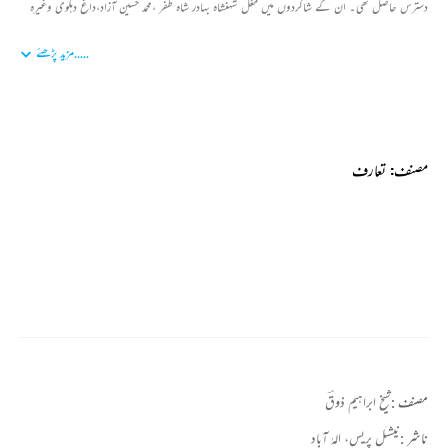
دسترس حاصل تھی۔ ان کے شاگردوں میں مغل شہنشاہ بہادر شاہ ظفر ،محمد حسین آزاد،داغ دہلوی وغیرہ
شامل تھے۔زیرنظر ذوق کا دیوان ہے ۔ ۔جس کےمطالعہ سے ذوق کے کلام کے فنی محاسن سے واقفیت
.....
مزید پڑھئے
ہوجاتی ہے۔ ایک ایسے قادرالکلام شاعر ،جن کا کلام بندش مضمون ،درستی الفاظ ،مناسب تشبیہات
واستعارات کے لحاظ سے ہر عیب سے پاک ہے۔ذوق کے دیوان میں غزلوں کے علاوہ زیادہ تر قصیدے
ملتے ہیں۔جو بادشاہوں کی مدح میں کہے گئے ہیں۔سودا کے بعد ذوق اردو زبان کے سب سے بڑے قصیدہ
نگار ہیں۔ان کے غزلوں کی سب سے اہم صفت احساسات کا تنوع ہے۔جبکہ زبان دانی کے لحاظ سے
ان کا کلام اہمیت کا حامل ہے۔ایسا لگتا ہے کہ ذوق نے اردو زبان میں جتنے محاورت ہیں ،تمام
مصنف: تعارف
محاورات کو منظوم کیاہے۔ ان کے کلام میں حسن و عشق اورتصوف جیسے موضوعات بھی ملتے ہیں۔ زیر نظر
دیوان کو طالب الہ آبادی نے مرتب کیا ہے، جس میں ذوق کی غزلوں کے علاوہ ان کے کلام کی اہم
خصوصیات کا بھی ذکر ہے، نیز آخر میں غزلوں کی تشریحات بھی درج ہیں۔
مصنف :
شیخ ابراہیم ذوقؔ
ناشر :
نیشنل پریس، الہٰ آباد