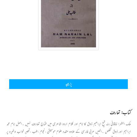
پڑھیے
کتاب: تعارف
ملک الشعرا خاقانی ہند شیخ ابراھیم ذوق کا نام اور کلام اردو شاعری میں محتاج تعارف نہیں ۔اصل نام محمد
ابراہیم اور ذوق تخلص ۔انھیں عربی فارسی کے علاوہ متعدد علوم موسیقی ،نجوم ،طب ،تعبیر خواب وغیرہ پر