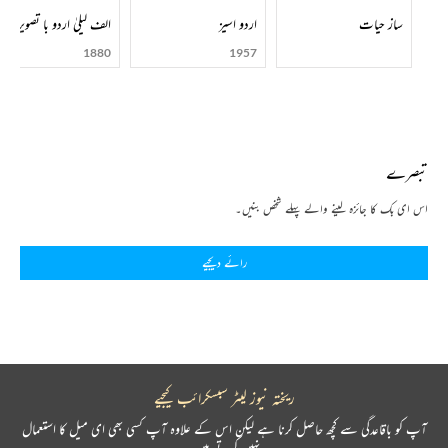
ساز حیات
اردو اسیز
الف لیلیٰ اردو با تصویر
1880
1957
تبصرے
اس ای بک کا جائزہ لینے والے پہلے شخص بنیں۔
رائے دیجیے
ریختہ نیوز لیٹر سبسکرائب کیجیے
آپ کو باقاعدگی سے کچھ حاصل کرنا ہے لیکن اس کے علاوہ آپ کسی بھی ای میل کا استعمال
نہیں کرتے ہیں۔