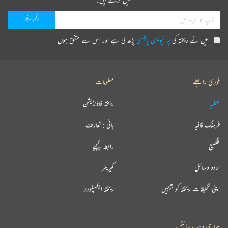
میں نے ریختہ کی
پرائیویسی پالیسی
پڑھ لی ہے اور اس سے متفق ہوں
فوری رابطے
معلومات
عطیہ
ریختہ فاؤنڈیشن
فرہنگ قافیہ
بانی : تعارف
تقطیع
رابطہ کیجیے
اردو وسائل
کیریئر
اپنی تخلیقات ریختہ کو بھیجیں
ریختہ ایکسپلورر
ہماری ویب سائٹس