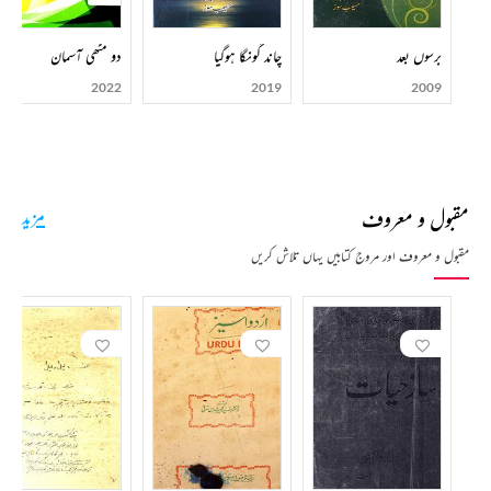
برسوں بعد
چاند گونگا ہوگیا
دو مٹھی آسمان
2022
2019
2009
مقبول و معروف
مزید
مقبول و معروف اور مروج کتابیں یہاں تلاش کریں