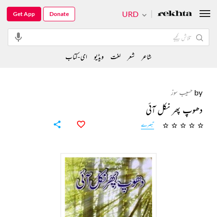
URD
Get App
Donate
شاعر
شعر
لغت
ویڈیو
ای-کتاب
by
حسیب سوز
دھوپ پھر نکل آئی
تبصرے