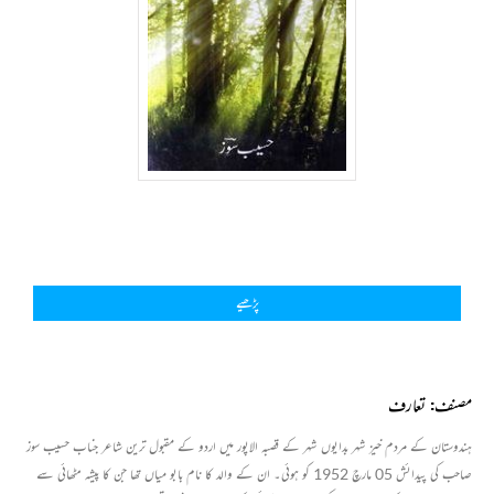
پڑھیے
مصنف: تعارف
ہندوستان کے مردم خیز شہر بدایوں شہر کے قصبہ الاپور میں اردو کے مقبول ترین شاعر جناب حسیب سوز
صاحب کی پیدائش 05 مارچ 1952 کو ہوئی۔ ان کے والد کا نام بابو میاں تھا جن کا پیشہ مٹھائی سے