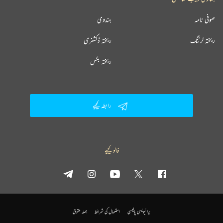
صوفی نامہ
ہندوی
ریختہ لرننگ
ریختہ ڈکشنری
ریختہ بکس
رابطہ کیجیے
فالو کیجیے
پرائیویسی پالیسی
استعمال کی شرائط
جملہ حقوق