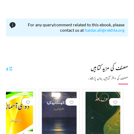
For any query/comment related to this ebook, please
contact us at
haidar.ali@rekhta.org
مصنف کی مزید کتابیں
مزید
مصنف کی دیگر کتابیں یہاں پڑھئے۔