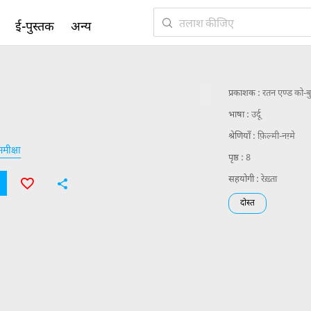
ई-पुस्तक
अन्य
प्रकाशक :
रतन एण्ड को-बु
भाषा :
उर्दू
श्रेणियाँ :
फ़िल्मी-नग़्मे
मीक्षा
पृष्ठ :
8
सहयोगी :
रेख़्ता
दोस्त