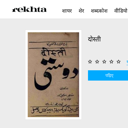
शायर
शेर
शब्दकोश
वीडियो
दोस्ती
स
पढ़िए