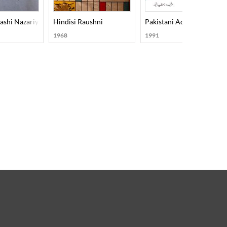
ashi Nazariya
Hindisi Raushni
Pakistani Adab-1990
1968
1991