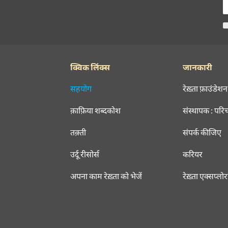
क्विक लिंक्स
जानकारी
सहयोग
रेख़्ता फ़ाउंडेशन
क़ाफ़िया शब्दकोश
संस्थापक : परि
तक़्ती
संपर्क कीजिए
उर्दू रीसोर्स
करियर
अपना काम रेख़्ता को भेजें
रेख़्ता एक्सप्लो