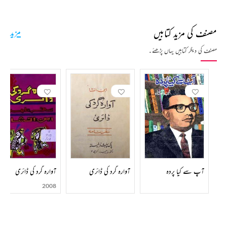
مصنف کی مزید کتابیں
مزید
مصنف کی دیگر کتابیں یہاں پڑھئے۔
آپ سے کیا پردہ
آوارہ گرد کی ڈائری
آوارہ گرد کی ڈائری
2008