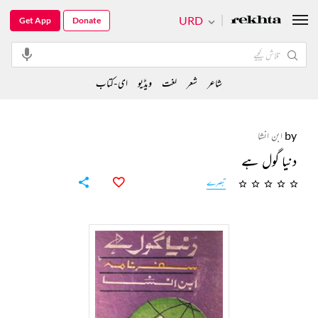
URD
Get App
Donate
شاعر
شعر
لغت
ویڈیو
ای-کتاب
by
ابن انشا
دنیا گول ہے
تبصرے