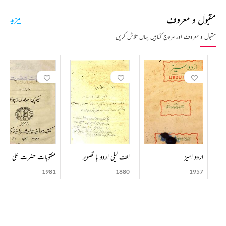
مقبول و معروف
مزید
مقبول و معروف اور مروج کتابیں یہاں تلاش کریں
اردو اسیز
الف لیلیٰ اردو با تصویر
مکتوبات حضرت علی
1981
1880
1957