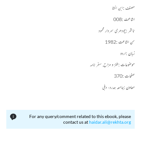
روسی ناول)، ’انشا جی کے خطوط‘، ’نگری نگری پھرا مسافر‘۔ بحوالۂ:پیمانۂ غزل(جلد دوم)،محمد شمس
مصنف :
ابن انشا
الحق،صفحہ:205
اشاعت :
008
ناشر :
چودھری سردار محمود
سن اشاعت :
1982
زبان :
اردو
موضوعات :
طنز و مزاح,
سفر نامہ
صفحات :
370
معاون :
جامعہ ہمدرد، دہلی
For any query/comment related to this ebook, please
contact us at
haidar.ali@rekhta.org