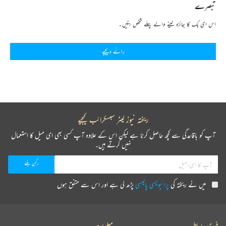
تبصرے
اس ای بک کا جائزہ لینے والے پہلے شخص بنیں۔
رائے دیجیے
ریختہ نیوز لیٹر سبسکرائب کیجیے
آپ کو باقاعدگی سے کچھ حاصل کرنا ہے لیکن اس کے علاوہ آپ کسی بھی ای میل کا استعمال
نہیں کرتے ہیں۔
میں نے ریختہ کی
پرائیویسی پالیسی
پڑھ لی ہے اور اس سے متفق ہوں
فوری رابطے
معلومات