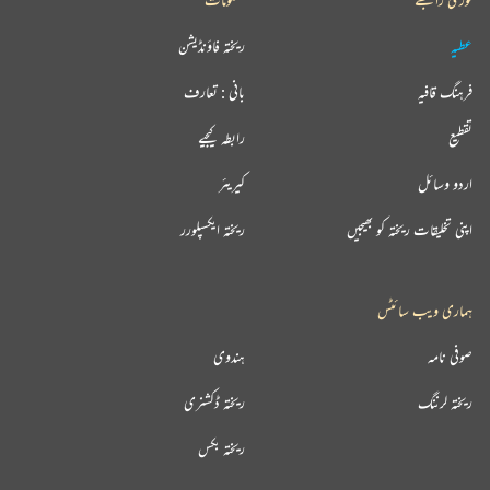
عطیہ
ریختہ فاؤنڈیشن
فرہنگ قافیہ
بانی : تعارف
تقطیع
رابطہ کیجیے
اردو وسائل
کیریئر
اپنی تخلیقات ریختہ کو بھیجیں
ریختہ ایکسپلورر
ہماری ویب سائٹس
صوفی نامہ
ہندوی
ریختہ لرننگ
ریختہ ڈکشنری
ریختہ بکس