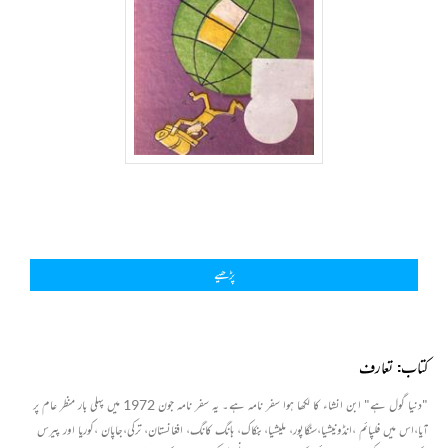
پڑھیے
کتاب: تعارف
"دنیا گول ہے" ابن انشاء کا لکھا ہوا سفر نامہ ہے۔ یہ سفر نامہ جون 1972 میں پہلی بار منظر عام پر
آیا،اس میں فلپائم ،انڈونیشیا،سنگاپور، ملیشیا،بنکاک، ہانگ کانگ، افغانستان، ترکی،جاپان ،کوریا اور پیرس