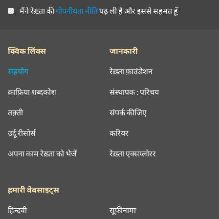
मैंने रेख़्ता की
गोपनीयता नीति
पढ़ ली है और इससे सहमत हूँ
क्विक लिंक्स
जानकारी
सहयोग
रेख़्ता फ़ाउंडेशन
क़ाफ़िया शब्दकोश
संस्थापक : परिचय
तक़्ती
संपर्क कीजिए
उर्दू रीसोर्स
करियर
अपना काम रेख़्ता को भेजें
रेख़्ता एक्सप्लोरर
हमारी वेबसाइट्स
हिन्दवी
सूफ़ीनामा