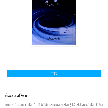
पढ़िए
लेखक: परिचय
डाक्टर मीना नक़वी की गिनती शिक्षित शायरात में होता है जिन्होंने शायरी की विभिन्न