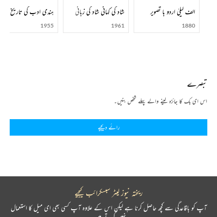
الف لیلیٰ اردو با تصویر
شاد کی کہانی شاد کی زبانی
ہندی ادب کی تاریخ
1955
1961
1880
تبصرے
اس ای بک کا جائزہ لینے والے پہلے شخص بنیں۔
رائے دیجیے
ریختہ نیوز لیٹر سبسکرائب کیجیے
آپ کو باقاعدگی سے کچھ حاصل کرنا ہے لیکن اس کے علاوہ آپ کسی بھی ای میل کا استعمال
نہیں کرتے ہیں۔