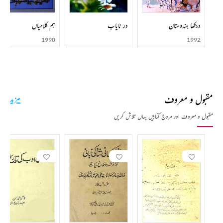
دیکھا ہندوستان
در نایاب
ہم کلامیاں
1990
1992
مقبول و معروف
مزید
مقبول و معروف اور مروج کتابیں یہاں تلاش کریں