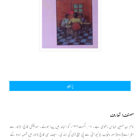
پڑھیے
مصنف: تعارف
نام سید حسین عباس رضوی ہے۔ ۱۸؍اگست۱۹۴۶ء کو انبالہ میں پیدا ہوئے۔ اورینٹل کالج، لاہور سے
ایم اے(اردو) اور پنجاب یونیورسٹی سے پی ایچ ڈی کی سند لی۔ ایف سی کالج لاہور میں شعبہ اردو کے