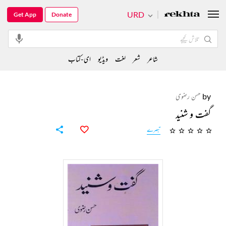
URD
Get App
Donate
شاعر
شعر
لغت
ویڈیو
ای-کتاب
by
حسن رضوی
گفت و شنید
تبصرے