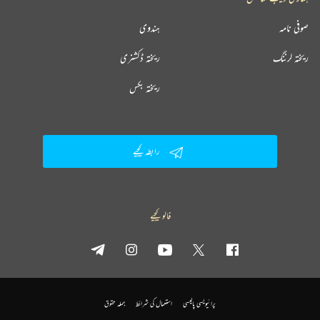
صوفی نامہ
ہندوی
ریختہ لرننگ
ریختہ ڈکشنری
ریختہ بکس
رابطہ کیجیے
فالو کیجیے
پرائیویسی پالیسی
استعمال کی شرائط
جملہ حقوق