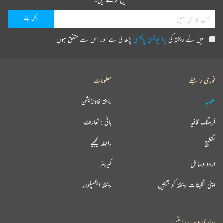
میں نے ریختہ کی
پرائیویسی پالیسی
پڑھ لی ہے اور اس سے متفق ہوں
فوری رابطے
معلومات
عطیہ
ریختہ فاؤنڈیشن
فرہنگ قافیہ
بانی : تعارف
تقطیع
رابطہ کیجیے
اردو وسائل
کیریئر
اپنی تخلیقات ریختہ کو بھیجیں
ریختہ ایکسپلورر
ہماری ویب سائٹس