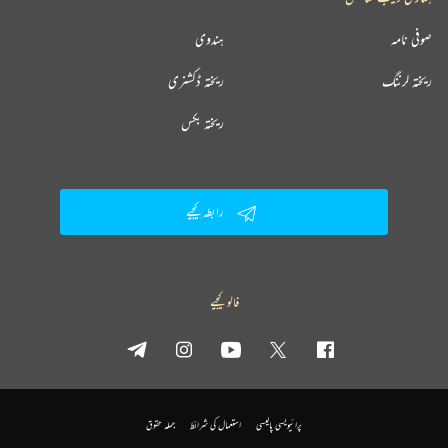
صوفی نامہ
ہندوی
ریختہ لرننگ
ریختہ ڈکشنری
ریختہ بکس
رابطہ کیجیے
فالو کیجیے
پرائیویسی پالیسی
استعمال کی شرائط
جملہ حقوق