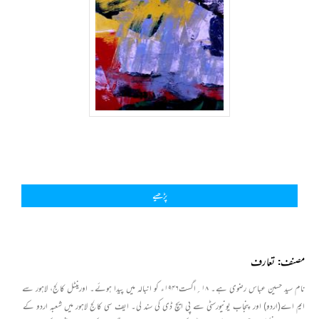
پڑھیے
مصنف: تعارف
نام سید حسین عباس رضوی ہے۔ ۱۸؍اگست۱۹۴۶ء کو انبالہ میں پیدا ہوئے۔ اورینٹل کالج، لاہور سے
ایم اے(اردو) اور پنجاب یونیورسٹی سے پی ایچ ڈی کی سند لی۔ ایف سی کالج لاہور میں شعبہ اردو کے