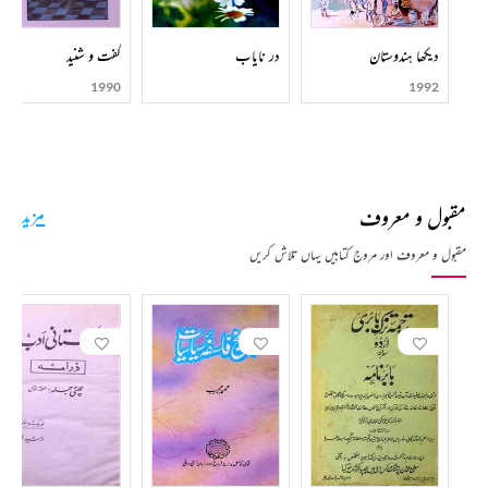
دیکھا ہندوستان
در نایاب
گفت و شنید
1990
1992
مقبول و معروف
مزید
مقبول و معروف اور مروج کتابیں یہاں تلاش کریں