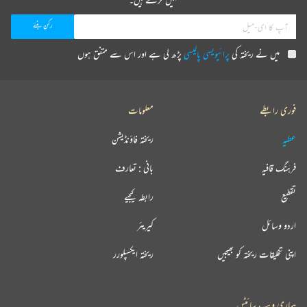
میں نے ریختہ کی
پرائیویسی پالیسی
پڑھ لی ہے اور اس سے متفق ہوں
فوری رابطے
معلومات
عطیہ
ریختہ فاؤنڈیشن
فرہنگ قافیہ
بانی : تعارف
تقطیع
رابطہ کیجیے
اردو وسائل
کیریئر
اپنی تخلیقات ریختہ کو بھیجیں
ریختہ ایکسپلورر
ہماری ویب سائٹس