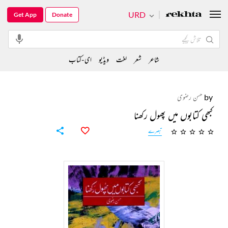
URD
Get App
Donate
شاعر
شعر
لغت
ویڈیو
ای-کتاب
by
حسن رضوی
کبھی کتابوں میں پھول رکھنا
تبصرے