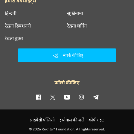
हमारी वेबसाइट्स
हिन्दवी
सूफ़ीनामा
रेख़्ता डिक्शनरी
रेख़्ता लर्निंग
रेख़्ता बुक्स
संपर्क कीजिए
फॉलो कीजिए
प्राइवेसी पॉलिसी
इस्तेमाल की शर्तें
कॉपीराइट
© 2026 Rekhta™ Foundation. All rights reserved.