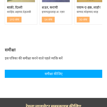
साक़ी, दिल्ली
शऊर, कराची
पयाम-ए-हक़, लाहौर
शाहिद अहमद देहलवी
इनायतुल्लाह अाज़र
सय्यद मोहम्मद शाह
193 अंक
14 अंक
50 अंक
समीक्षा
इस पत्रिका की समीक्षा करने वाले पहले व्यक्ति बनें
समीक्षा कीजिए
रेख़्ता न्यूज़लेटर सबस्क्राइब कीजिए