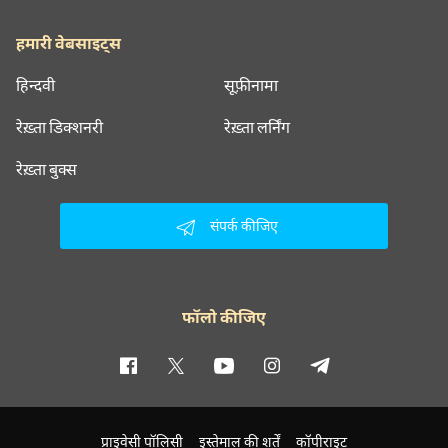
हमारी वेबसाइट्स
हिन्दवी
सूफ़ीनामा
रेख़्ता डिक्शनरी
रेख़्ता लर्निंग
रेख़्ता बुक्स
संपर्क कीजिए
फॉलो कीजिए
प्राइवेसी पॉलिसी
इस्तेमाल की शर्तें
कॉपीराइट