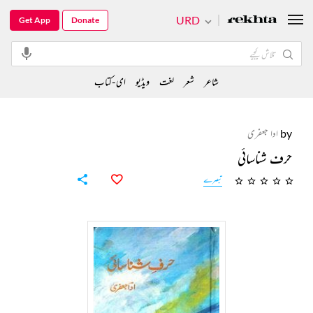
URD
Get App
Donate
شاعر
شعر
لغت
ویڈیو
ای-کتاب
by
ادا جعفری
حرف شناسائی
تبصرے