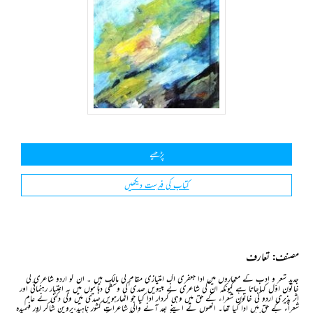
پڑھیے
کتاب کی فہرست دیکھیں
مصنف: تعارف
جدید شعر و ادب کے معماروں میں ادا جعفری اک امتیازی مقام کی مالک ہیں ۔ ان کو اردو شاعری کی
خاتون اوّل کہاجاتا ہے کیونکہ ان کی شاعری نے بیسویں صدی کی وسطی دہائیوں میں بہ اعتبار رہنمائی اور
اثر پذیری اردو کی خاتون شعراء کے حق میں وہی کردار ادا کیا جو اٹھارہویں صدی میں ولی دکنی نے عام
شعراء کے حق میں ادا کیا تھا۔ انھوں نے اپنے بعد آنے والی شاعرات کشور ناہید،پروین شاکر اور فہمیدہ