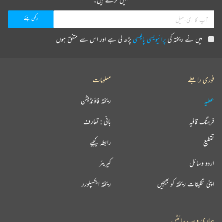
میں نے ریختہ کی
پرائیویسی پالیسی
پڑھ لی ہے اور اس سے متفق ہوں
فوری رابطے
معلومات
عطیہ
ریختہ فاؤنڈیشن
فرہنگ قافیہ
بانی : تعارف
تقطیع
رابطہ کیجیے
اردو وسائل
کیریئر
اپنی تخلیقات ریختہ کو بھیجیں
ریختہ ایکسپلورر
ہماری ویب سائٹس