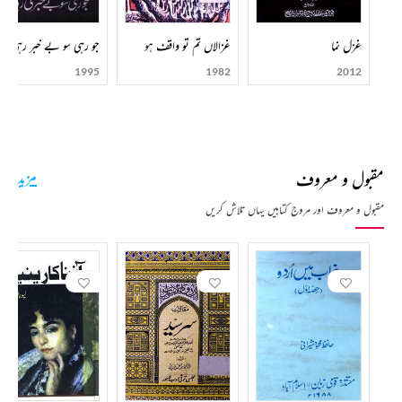
غزل نما
غزالاں تم تو واقف ہو
جو رہی سو بے خبر رہی
1995
1982
2012
مقبول و معروف
مزید
مقبول و معروف اور مروج کتابیں یہاں تلاش کریں