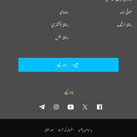
صوفی نامہ
ہندوی
ریختہ لرننگ
ریختہ ڈکشنری
ریختہ بکس
رابطہ کیجیے
فالو کیجیے
پرائیویسی پالیسی
استعمال کی شرائط
جملہ حقوق