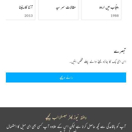
پنجاب میں اردو
مقالات سر سید
آننا کارینینا
2013
1988
تبصرے
اس ای بک کا جائزہ لینے والے پہلے شخص بنیں۔
رائے دیجیے
ریختہ نیوز لیٹر سبسکرائب کیجیے
آپ کو باقاعدگی سے کچھ حاصل کرنا ہے لیکن اس کے علاوہ آپ کسی بھی ای میل کا استعمال
نہیں کرتے ہیں۔