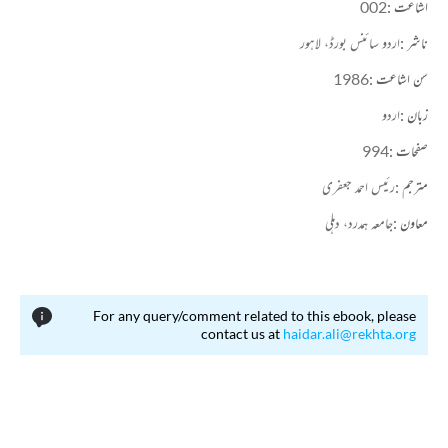
اشاعت :
002
ناشر :
اردو سائنس بورڈ، لاہور
سن اشاعت :
1986
زبان :
اردو
صفحات :
994
مترجم :
رئیس احمد جعفری
معاون :
جامعہ ہمدرد، دہلی
For any query/comment related to this ebook, please
contact us at
haidar.ali@rekhta.org