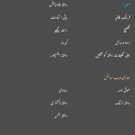
عطیہ
ریختہ فاؤنڈیشن
فرہنگ قافیہ
بانی : تعارف
تقطیع
رابطہ کیجیے
اردو وسائل
کیریئر
اپنی تخلیقات ریختہ کو بھیجیں
ریختہ ایکسپلورر
ہماری ویب سائٹس
صوفی نامہ
ہندوی
ریختہ لرننگ
ریختہ ڈکشنری
ریختہ بکس