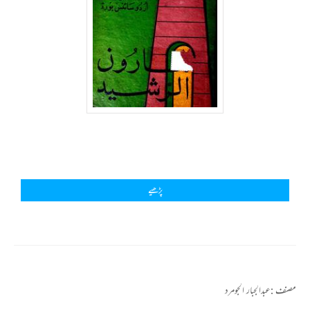
پڑھیے
مصنف :
عبدالجبار الجومرد