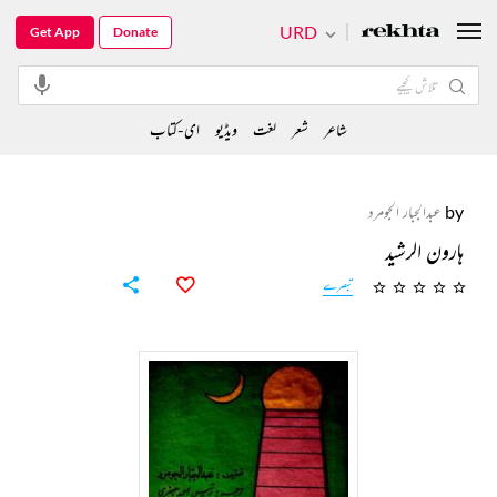
URD
Get App
Donate
شاعر
شعر
لغت
ویڈیو
ای-کتاب
by
عبدالجبار الجومرد
ہارون الرشید
تبصرے