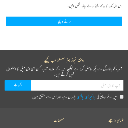
اس ای بک کا جائزہ لینے والے پہلے شخص بنیں۔
رائے دیجیے
ریختہ نیوز لیٹر سبسکرائب کیجیے
آپ کو باقاعدگی سے کچھ حاصل کرنا ہے لیکن اس کے علاوہ آپ کسی بھی ای میل کا استعمال
نہیں کرتے ہیں۔
میں نے ریختہ کی
پرائیویسی پالیسی
پڑھ لی ہے اور اس سے متفق ہوں
فوری رابطے
معلومات