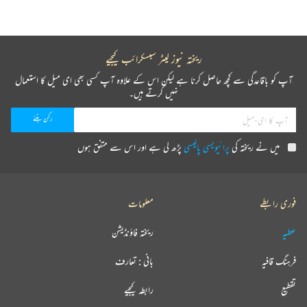
ریختہ نیوز لیٹر سبسکرائب کیجیے
آپ کو باقاعدگی سے کچھ حاصل کرنا ہے لیکن اس کے علاوہ آپ کسی بھی ای میل کا استعمال
نہیں کرتے ہیں۔
میں نے ریختہ کی
پرائیویسی پالیسی
پڑھ لی ہے اور اس سے متفق ہوں
فوری رابطے
معلومات
عطیہ
ریختہ فاؤنڈیشن
فرہنگ قافیہ
بانی : تعارف
تقطیع
رابطہ کیجیے