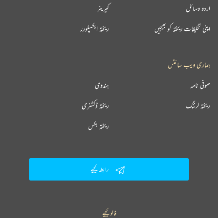
اردو وسائل
کیریئر
اپنی تخلیقات ریختہ کو بھیجیں
ریختہ ایکسپلورر
ہماری ویب سائٹس
صوفی نامہ
ہندوی
ریختہ لرننگ
ریختہ ڈکشنری
ریختہ بکس
رابطہ کیجیے
فالو کیجیے