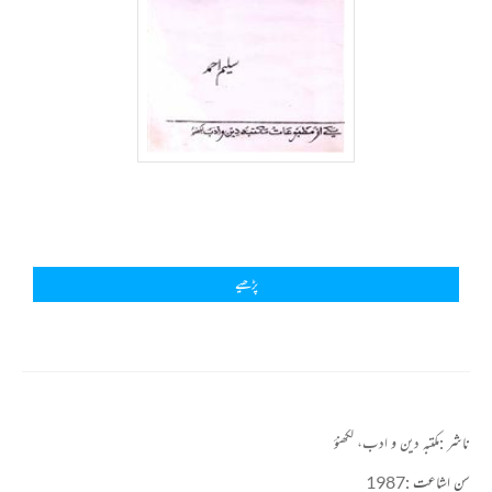
پڑھیے
ناشر :
مکتبہ دین و ادب، لکھنؤ
سن اشاعت :
1987