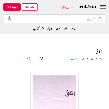
URD
Get App
Donate
شاعر
شعر
لغت
ویڈیو
ای-کتاب
اکائی
تبصرے