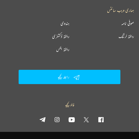
ہماری ویب سائٹس
صوفی نامہ
ہندوی
ریختہ لرننگ
ریختہ ڈکشنری
ریختہ بکس
رابطہ کیجیے
فالو کیجیے