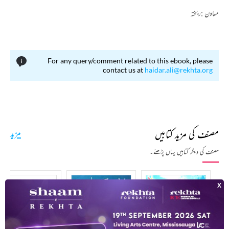
معاون :
ریختہ
For any query/comment related to this ebook, please
contact us at
haidar.ali@rekhta.org
مصنف کی مزید کتابیں
مزید
مصنف کی دیگر کتابیں یہاں پڑھئے۔