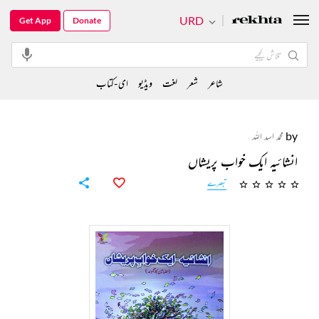
URD
Get App
Donate
شاعر
شعر
لغت
ویڈیو
ای-کتاب
by
محمد اسد اللہ
انشائیہ ایک خواب پریشاں
تبصرے