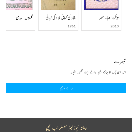
تذکرہ اطباء عصر
شاد کی کہانی شاد کی زبانی
گلستان سعدی
1961
2010
تبصرے
اس ای بک کا جائزہ لینے والے پہلے شخص بنیں۔
رائے دیجیے
ریختہ نیوز لیٹر سبسکرائب کیجیے