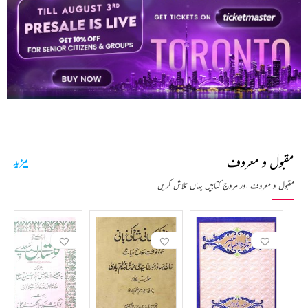
بچوں کی زمین سے
بوڑھے کے رول میں
ڈبل رول
2015
1991
2022
مقبول و معروف
مزید
مقبول و معروف اور مروج کتابیں یہاں تلاش کریں