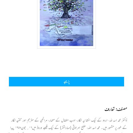
پڑھیے
مصنف: تعارف
ڈاکٹر محمد اسد للہ، اردو کے ایک انشائیہ نگار، ادبِ اطفال کے معمار، مراٹھی کے مترجم اور تنقید نگار
کے طور پر مشہور ہیں۔ محمد اسد اللہ، ضلع امراؤتی (مہاراشٹر) کے ایک قصبے وروڈ میں۱۶
؍
جون۱۹۵۸ پیدا