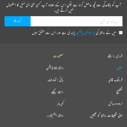
آپ کو باقاعدگی سے کچھ حاصل کرنا ہے لیکن اس کے علاوہ آپ کسی بھی ای میل کا استعمال
نہیں کرتے ہیں۔
میں نے ریختہ کی
پرائیویسی پالیسی
پڑھ لی ہے اور اس سے متفق ہوں
فوری رابطے
معلومات
عطیہ
ریختہ فاؤنڈیشن
فرہنگ قافیہ
بانی : تعارف
تقطیع
رابطہ کیجیے
اردو وسائل
کیریئر
اپنی تخلیقات ریختہ کو بھیجیں
ریختہ ایکسپلورر