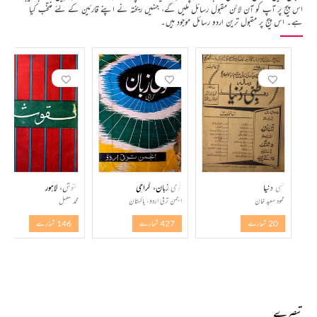
اس پیج پر آپ کو آن لائن مقبول رسائل ملیں گے، جنہیں ریختہ نے اپنے قارئین کے لئے منتخب کیا
ہے۔ اس پیج پر مقبول ترین اردو رسائل موجود ہیں۔
طبی دنیا
قومی زبان، کراچی
نقوش، لاہور
محمود سعید خان
انجمن ترقی اردو، پاکستان
محمد طفیل
20 شمارے
427 شمارے
146 شمارے
تبصرے