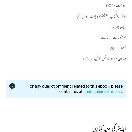
اشاعت :
001
ناشر :
انتخاب پبلیکیشنز وہائٹ ہاؤس، گیا
زبان :
اردو
موضوعات :
رسالے
صفحات :
98
معاون :
اردو آرٹس کالج، حیدرآباد
For any query/comment related to this ebook, please
contact us at
haidar.ali@rekhta.org
ایڈیٹر کی مزید کتابیں