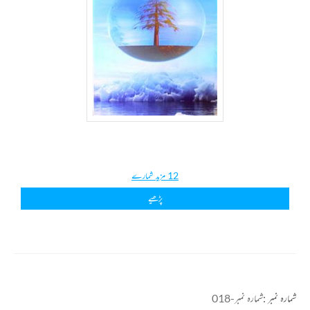
12 مزید شمارے
پڑھیے
شمارہ نمبر :
شمارہ نمبر-018