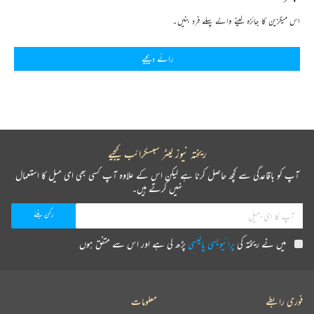
اس میگزین کا جائزہ لینے والے پہلے فرد بنیں۔
رائے دیجیے
ریختہ نیوز لیٹر سبسکرائب کیجیے
آپ کو باقاعدگی سے کچھ حاصل کرنا ہے لیکن اس کے علاوہ آپ کسی بھی ای میل کا استعمال
نہیں کرتے ہیں۔
میں نے ریختہ کی
پرائیویسی پالیسی
پڑھ لی ہے اور اس سے متفق ہوں
فوری رابطے
معلومات