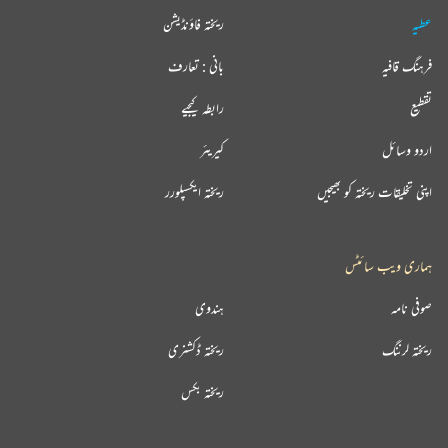
عطیہ
ریختہ فاؤنڈیشن
فرہنگ قافیہ
بانی : تعارف
تقطیع
رابطہ کیجیے
اردو وسائل
کیریئر
اپنی تخلیقات ریختہ کو بھیجیں
ریختہ ایکسپلورر
ہماری ویب سائٹس
صوفی نامہ
ہندوی
ریختہ لرننگ
ریختہ ڈکشنری
ریختہ بکس