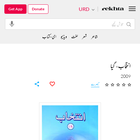
URD
Get App
Donate
شاعر
شعر
لغت
ویڈیو
ای-کتاب
انتخاب، گیا
2009
تبصرے