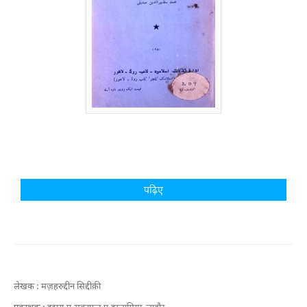
पढ़िए
लेखक :
मज़हरुद्दीन सिद्दीक़ी