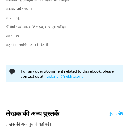
प्रकाशक :
इदारा-ए-सक़ाफ़त-ए-इस्लामिया, लाहौर
प्रकाशन वर्ष :
1951
भाषा :
उर्दू
श्रेणियाँ :
धर्म-शास्त्र,
शिक्षाप्रद,
शोध एवं समीक्षा
पृष्ठ :
139
सहयोगी :
जामिया हमदर्द, देहली
For any query/comment related to this ebook, please
contact us at
haidar.ali@rekhta.org
लेखक की अन्य पुस्तकें
पूरा देखिए
लेखक की अन्य पुस्तकें यहाँ पढ़ें।