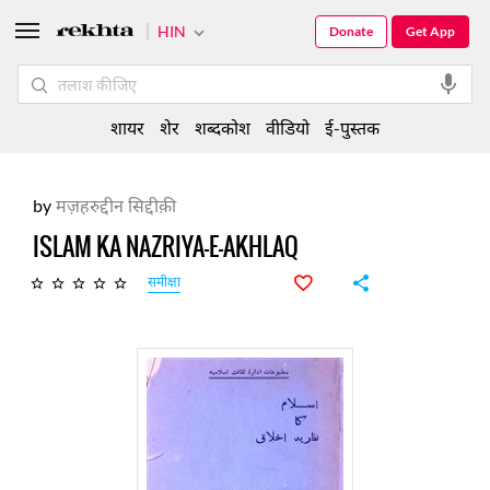
HIN
Donate
Get App
शायर
शेर
शब्दकोश
वीडियो
ई-पुस्तक
by
मज़हरुद्दीन सिद्दीक़ी
ISLAM KA NAZRIYA-E-AKHLAQ
समीक्षा