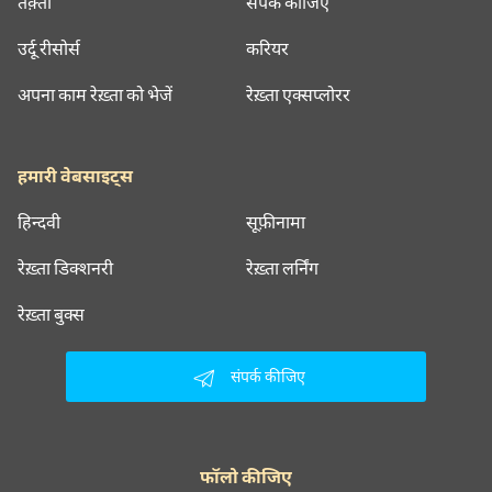
तक़्ती
संपर्क कीजिए
उर्दू रीसोर्स
करियर
अपना काम रेख़्ता को भेजें
रेख़्ता एक्सप्लोरर
हमारी वेबसाइट्स
हिन्दवी
सूफ़ीनामा
रेख़्ता डिक्शनरी
रेख़्ता लर्निंग
रेख़्ता बुक्स
संपर्क कीजिए
फॉलो कीजिए