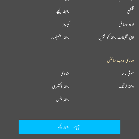
تقطیع
رابطہ کیجیے
اردو وسائل
کیریئر
اپنی تخلیقات ریختہ کو بھیجیں
ریختہ ایکسپلورر
ہماری ویب سائٹس
صوفی نامہ
ہندوی
ریختہ لرننگ
ریختہ ڈکشنری
ریختہ بکس
رابطہ کیجیے