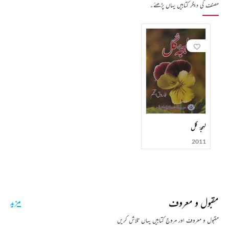
مصنف کی دیگر کتابیں یہاں پڑھئے۔
لہجۂ گل
2011
مقبول و معروف
مزید
مقبول و معروف اور مروج کتابیں یہاں تلاش کریں