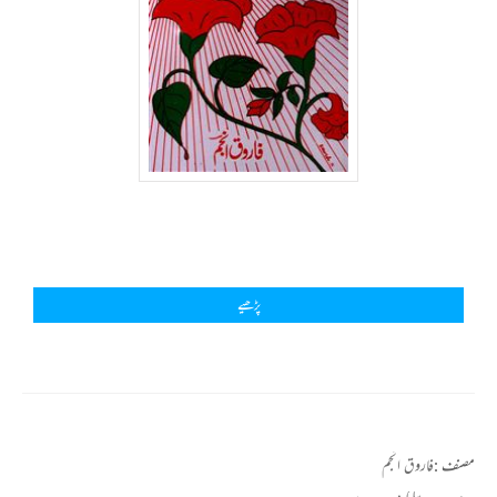
پڑھیے
مصنف :
فاروق انجم