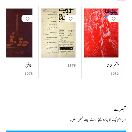
چشم تماشا
حقائق
1979
1978
1982
تبصرے
اس ای بک کا جائزہ لینے والے پہلے شخص بنیں۔