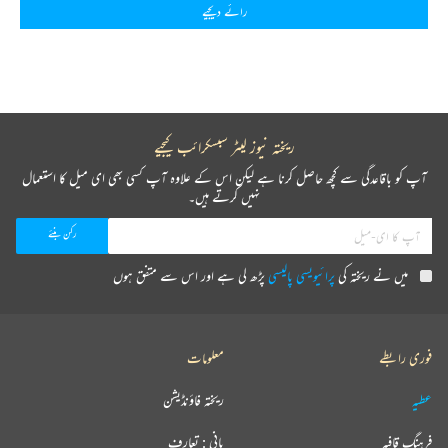
رائے دیجیے
ریختہ نیوز لیٹر سبسکرائب کیجیے
آپ کو باقاعدگی سے کچھ حاصل کرنا ہے لیکن اس کے علاوہ آپ کسی بھی ای میل کا استعمال
نہیں کرتے ہیں۔
میں نے ریختہ کی
پرائیویسی پالیسی
پڑھ لی ہے اور اس سے متفق ہوں
فوری رابطے
معلومات
عطیہ
ریختہ فاؤنڈیشن
فرہنگ قافیہ
بانی : تعارف