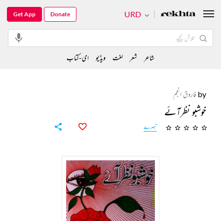
URD
Get App
Donate
شاعر
شعر
لغت
ویڈیو
ای-کتاب
by
فاروق انجم
خوشبو نظرآئے
تبصرے