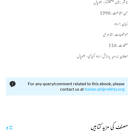
ناشر :
شاہد پبلیکیشنز، بھوپال
سن اشاعت :
1996
زبان :
اردو
موضوعات :
شاعری
صفحات :
116
معاون :
مدھیہ پردیش اردو اکیڈمی، بھوپال
For any query/comment related to this ebook, please
contact us at
haidar.ali@rekhta.org
مصنف کی مزید کتابیں
مزید