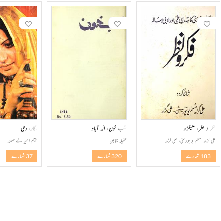
فکر و نظر، علیگڑھ
شب خون، الٰہ آباد
نگار، دہلی
علی گڑھ مسلم یونیورسٹی، علی گڑھ
عقیلہ شاہین
بیگم امیر کے مہمند
183 شمارے
320 شمارے
37 شمارے