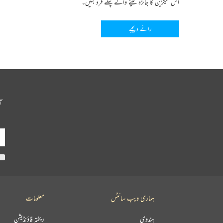
اس میگزین کا جائزہ لینے والے پہلے فرد بنیں۔
رائے دیجیے
آ
ہماری ویب سائٹس
معلومات
ہندوی
ریختہ فاؤنڈیشن