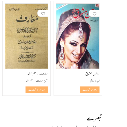
خاتون مشرق
معارف، اعظم گڑھ
فرید فاروقی
مطبع معارف، اعظم گڑھ
206 شمارے
1,698 شمارے
تبصرے