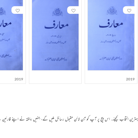
2019
2019
 بہترین انتخاب کیجئے۔ اس پیج پر آپ کو آن لائن مقبول رسائل ملیں گے، جنہیں ریختہ نے اپنے قارئین 