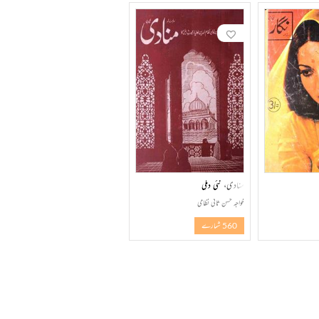
منادی، نئی دہلی
خواجہ حسن ثانی نظامی
560 شمارے