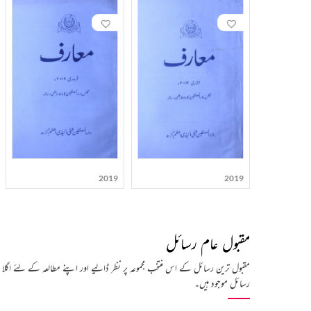
متعلق تحریریں۔۳ - متفرق تحقیقی موضوعات۔ ۴- ذخیرہ ہائے مخطوطات کا تعارف اور۵۔ اردو شعرا کے تذکروں سے متعلق مقالات۔
2019
2019
مقبول عام رسائل
مقبول ترین رسائل کے اس منتخب مجموعہ پر نظر ڈالیے اور اپنے مطالعہ کے لئے اگلا
رسائل موجود ہیں۔