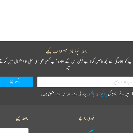
ریختہ نیوز لیٹر سبسکرائب کیجیے
پ کو باقاعدگی سے کچھ حاصل کرنا ہے لیکن اس کے علاوہ آپ کسی بھی ای میل کا استعمال نہیں کرتے
ہیں۔
میں نے ریختہ کی
پرائیویسی پالیسی
پڑھ لی ہے اور اس سے متفق ہوں
فوری رابطے
رابطہ کیجیے
عطیہ