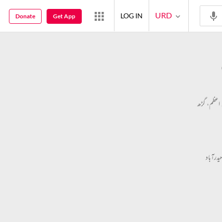
URD
LOG IN
Donate
Get App
ی اعظم، گڑھ
درآباد