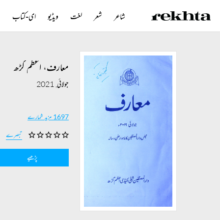
شاعر
شعر
لغت
ویڈیو
ای-کتاب
ن
معارف، اعظم گڑھ
جولائی, 2021
1697 مزید شمارے
تبصرے
پڑھیے