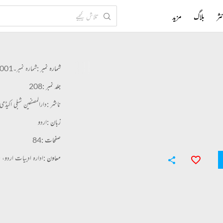
ثر
بلاگ
مزید
شمارہ نمبر :
شمارہ نمبر۔001
جلد نمبر :
208
ناشر :
دارالمصنفین شبلی اکیڈم
زبان :
اردو
صفحات :
84
معاون :
ادارہ ادبیات اردو، حی