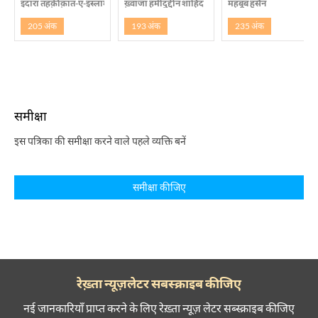
इदारा तहक़ीक़ात-ए-इस्लामी, इस्लामाबाद
ख़्वाजा हमीदुद्दीन शाहिद
महबूब हुसैन
205 अंक
193 अंक
235 अंक
समीक्षा
इस पत्रिका की समीक्षा करने वाले पहले व्यक्ति बनें
समीक्षा कीजिए
रेख़्ता न्यूज़लेटर सबस्क्राइब कीजिए
नई जानकारियाँ प्राप्त करने के लिए रेख़्ता न्यूज़ लेटर सब्स्क्राइब कीजिए