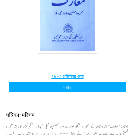
1697 अतिरिक्त अंक
पढ़िए
पत्रिका: परिचय
ماہنامہ "معارف" ہندوستان کے علمی و تحقیقی ادارے دار المصنفین شبلی اکیڈمی، اعظم گڑھ کا ماہانہ علمی و
تحقیقی جریدہ ہے، جسے سید سلیمان ندوی نے جولائی ۱۹۱۶ میں جاری کیا تھا۔ اس کا مقصد مذہب و فلسفہ و