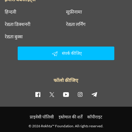
हिन्दवी
सूफ़ीनामा
रेख़्ता डिक्शनरी
रेख़्ता लर्निंग
रेख़्ता बुक्स
संपर्क कीजिए
फॉलो कीजिए
प्राइवेसी पॉलिसी
इस्तेमाल की शर्तें
कॉपीराइट
© 2026 Rekhta™ Foundation. All rights reserved.