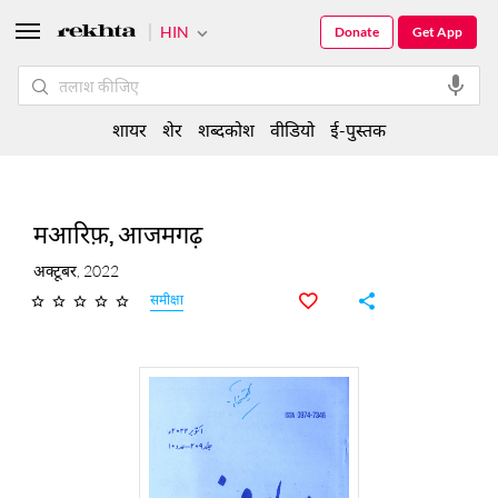
HIN
Donate
Get App
शायर
शेर
शब्दकोश
वीडियो
ई-पुस्तक
मआरिफ़, आजमगढ़
अक्टूबर, 2022
समीक्षा