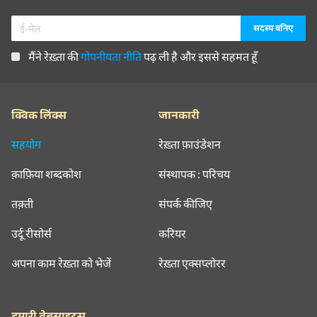
मैंने रेख़्ता की
गोपनीयता नीति
पढ़ ली है और इससे सहमत हूँ
क्विक लिंक्स
जानकारी
सहयोग
रेख़्ता फ़ाउंडेशन
क़ाफ़िया शब्दकोश
संस्थापक : परिचय
तक़्ती
संपर्क कीजिए
उर्दू रीसोर्स
करियर
अपना काम रेख़्ता को भेजें
रेख़्ता एक्सप्लोरर
हमारी वेबसाइट्स