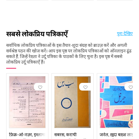
सबसे लोकप्रिय पत्रिकाएँ
पूरा देखिए
सर्वाधिक लोकप्रिय पत्रिकाओं के इस तैयार-शुदा संग्रह को ब्राउज़ करें और अगली
सर्वश्रेष्ठ पठन की खोज करें। आप इस पृष्ठ पर लोकप्रिय पत्रिकाओं को ऑनलाइन ढूंढ
सकते हैं, जिन्हें रेख़्ता ने उर्दू पत्रिका के पाठकों के लिए चुना है। इस पृष्ठ में सबसे
लोकप्रिय उर्दू पत्रिकाएँ हैं।
फ़िक्र-ओ-नज़र, इस्लामाबाद
सबरस, कराची
जर्नल, ख़ुदा बख़्श लाइब्रे