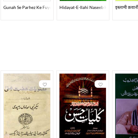
ल
lah Ki Ahmiyat Aur Uske Taqaze Quran Aur Hadees Ke Hawale Se
Gunah Se Parhez Ke Fuyooz-O-Barkat Aur Uske Irtiqab Ke Nuqsanat
Hidayat-E-Ilahi Naseeb Hone Ke Fuyoo
इस्लामी क़वा