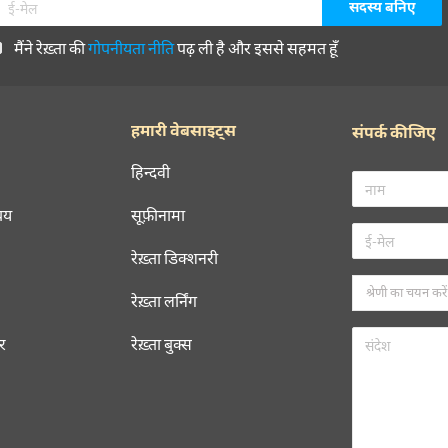
मैंने रेख़्ता की
गोपनीयता नीति
पढ़ ली है और इससे सहमत हूँ
हमारी वेबसाइट्स
संपर्क कीजिए
हिन्दवी
चय
सूफ़ीनामा
रेख़्ता डिक्शनरी
रेख़्ता लर्निंग
रर
रेख़्ता बुक्स