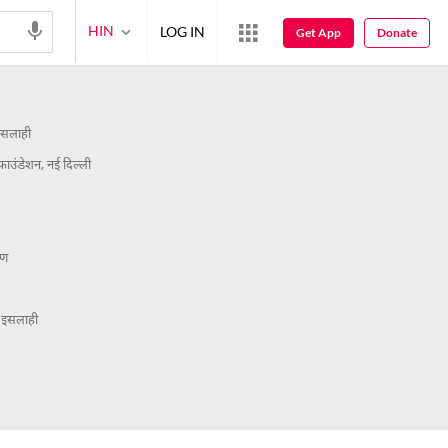
HIN
LOG IN
Get App
Donate
OSH
इसलाही
़ाउंडेशन, नई दिल्ली
षण
म इसलाही