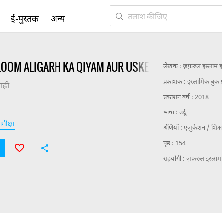
ई-पुस्तक
अन्य
OOM ALIGARH KA QIYAM AUR USKE AWWALIN NUQO
लेखक :
ज़फ़रुल इस्लाम 
प्रकाशक :
इस्लामिक बुक फ
ाही
प्रकाशन वर्ष :
2018
भाषा :
उर्दू
मीक्षा
श्रेणियाँ :
एजुकेशन / शिक्
पृष्ठ :
154
सहयोगी :
ज़फ़रुल इस्ला