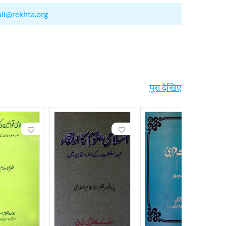
ali@rekhta.org
पूरा देखिए