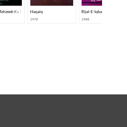
 Tehzeeb Ka Mard-E-Aahan Doctor Murli Manohar Joshi
Haqaiq
Rijal-E-Iqbal
1978
1988