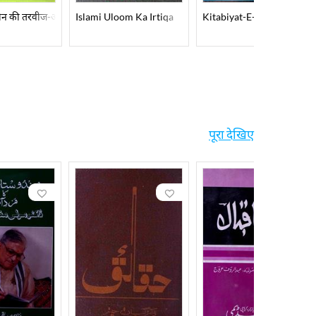
z-O-Nuqoosh
नीन की तरवीज-ओ-तंक़ीद
Islami Uloom Ka Irtiqa
Kitabiyat-E-Farahi
पूरा देखिए