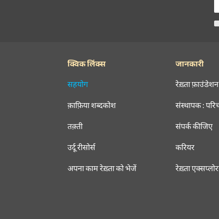
क्विक लिंक्स
जानकारी
सहयोग
रेख़्ता फ़ाउंडेशन
क़ाफ़िया शब्दकोश
संस्थापक : परि
तक़्ती
संपर्क कीजिए
उर्दू रीसोर्स
करियर
अपना काम रेख़्ता को भेजें
रेख़्ता एक्सप्लो