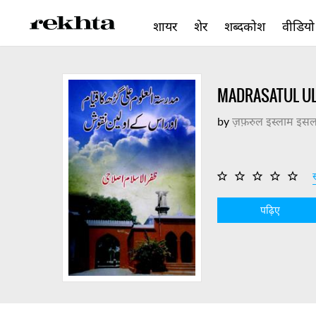
शायर
शेर
शब्दकोश
वीडियो
MADRASATUL UL
by
ज़फ़रुल इस्लाम इसल
स
पढ़िए