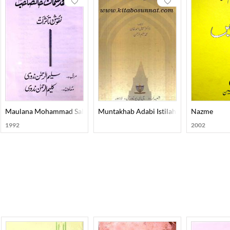
ni
Maulana Mohammad Salman Khan Sahab Nuqush-O-Tassurat
Muntakhab Adabi Istilahat
Nazme
1992
2002