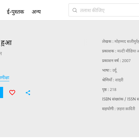
ई-पुस्तक
अन्य
ा हुआ
लेखक :
मोहम्मद सलीमुर्
प्रकाशक :
मल्टी मीडिया अ
न
प्रकाशन वर्ष :
2007
भाषा :
उर्दू
मीक्षा
श्रेणियाँ :
शाइरी
पृष्ठ :
218
ISBN संख्यांक / ISSN सं
सहयोगी :
ज़हरा क़ादिरी