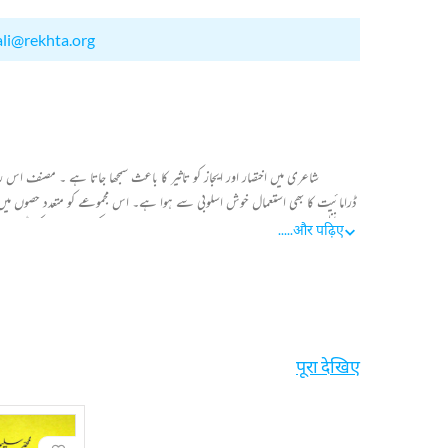
ali@rekhta.org
شاعری میں اختصار اور ایجاز کو تاثیر کا باعث سمجھا جاتا ہے ۔ مصنف اس 
ڈرامائیت کا بھی استعمال خوش اسلوبی سے ہوا ہے۔ اس مجموعے کو متعدد حصوں میں
پھر نظموں کا سلسلہ شروع ہو جاتا ہے۔ یہ سلسلہ "غزلیں" کی سرحد پر جا کر ٹو
.....
और पढ़िए
पूरा देखिए