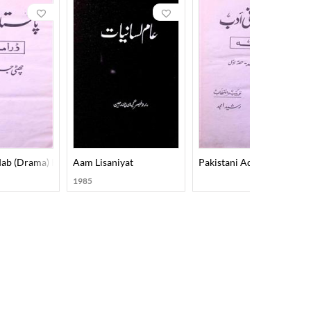
dab (Drama) Part-002
Aam Lisaniyat
Pakistani Adab (Drama) P
1985