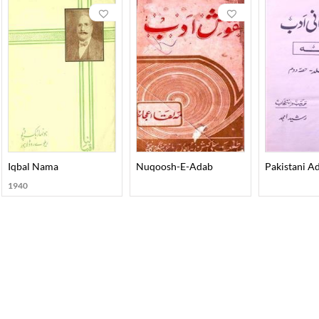
Lataif-In-Nafs
Iqbal Nama
Nuqoosh-E-Adab
Pakistani A
1940