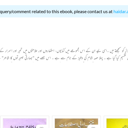
 query/comment related to this ebook, please contact us at
haidar.
راز کو سمجھتے ہیں ۔اسی لیے ان کے اس مجموعے میں کنایوں، استعاروں اور علامتوں میں تحیر اور اسرار 
 تقسیم کیا گیا ہے ۔ پہلا حصہ شام کی دہلیز کے نام سے ہے ۔ اس حصے میں "بصارتی بصیرتوں کا شاع
ٹ جاتا ہے ۔غزلوں کا سلسلہ آگے " اجنبی سرد آسمان " کے دائرے سے باہر ٹھہر جاتا ہے ۔آگے "ترا
بعد "مضامین" اور پھر " آون والے "یعنی پنجابی نظمیں ش