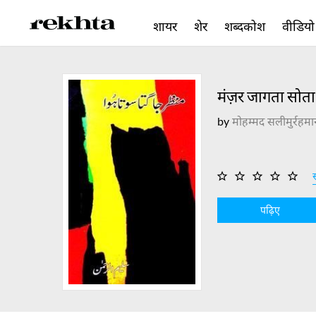
शायर
शेर
शब्दकोश
वीडियो
मंज़र जागता सोत
by
मोहम्मद सलीमुर्रहमा
स
पढ़िए