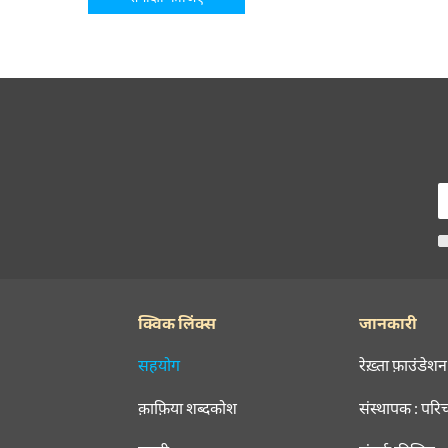
क्विक लिंक्स
जानकारी
सहयोग
रेख़्ता फ़ाउंडेशन
क़ाफ़िया शब्दकोश
संस्थापक : परि