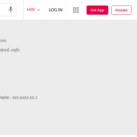
HIN
LOG IN
Get App
Donate
रहमान
फ़ेयर्स, लाहौर
ख्यांक :
969-8483-68-3