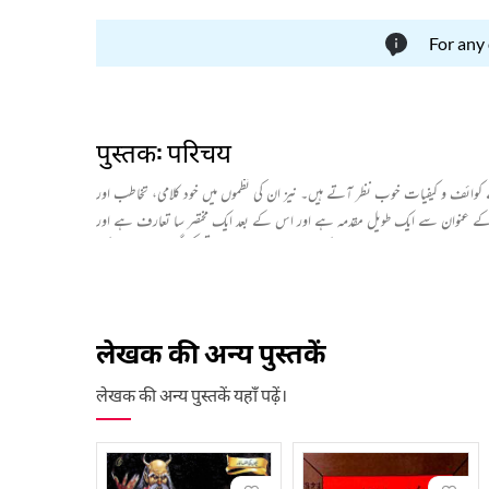
For any
पुस्तक: परिचय
کے کوائف و کیفیات خوب نظر آتے ہیں۔ نیز ان کی نظموں میں خود کلامی، تخاطب اور
ر" کے عنوان سے ایک طویل مقدمہ ہے اور اس کے بعد ایک مختصر سا تعارف ہے اور
جم " کا عنوان لگا ہوا ہے اور اس کے تحت بہت سی یادیں رقم کی گئی ہیں۔ اس کے
روع ہو جاتی ہیں۔ غرض کہ اس مجموعے میں نوع بنوع کی شعری لذت نصیب ہوتی ہے۔
लेखक की अन्य पुस्तकें
लेखक की अन्य पुस्तकें यहाँ पढ़ें।