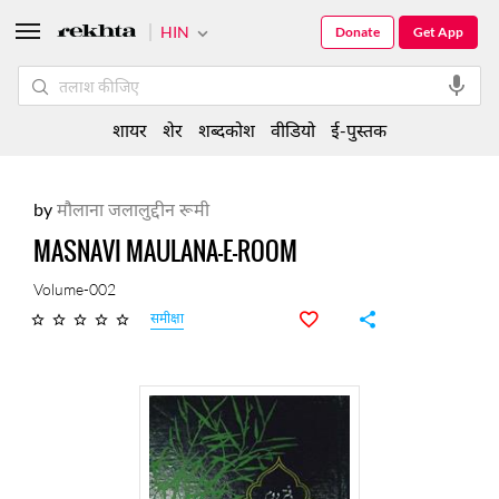
HIN
Donate
Get App
शायर
शेर
शब्दकोश
वीडियो
ई-पुस्तक
by
मौलाना जलालुद्दीन रूमी
MASNAVI MAULANA-E-ROOM
Volume-002
समीक्षा