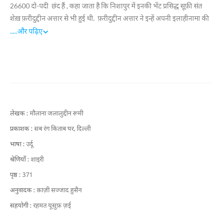
26600
दो-पदी
छंद हैं
,
कहा जाता है कि निशापुर में इनकी भेंट प्रसिद्ध सूफ़ी संत
शेख़ फ़रीदुद्दीन अत्तार से भी हुई थी
.
फ़रीदुद्दीन अत्तार ने इन्हें अपनी इलाहीनामा की
एक प्रति भेंट भी की थी
.
रूमी की दो शादियाँ हुईं
,
जिनसे इन्हें दो बेटे और एक बेटी
.....
और पढ़िए
पैदा हुई थी
.
विनफ़ील्ड के अनुसार रहस्यवाद में रूमी की बराबरी कोई नहीं कर
सकता. रूमी शम्स तबरेज़ को अपना मुर्शिद मानते थे और उनकी रहस्यमयी मृत्यु के
बाद उन्होंने अपने दीवान का नाम भी अपने मुर्शिद के नाम पर ही रखा. रूमी की
मसनवी दुनिया भर में सबसे ज़्यादा पढ़ी जाने वाली किताबों में शुमार होती है
|
प्रमुख रचनायें
१. मसनवी
लेखक :
मौलाना जलालुद्दीन रूमी
२. दीवान-ए-शम्स तबरेज़
प्रकाशक :
सब रंग किताब घर, दिल्ली
भाषा :
उर्दू
श्रेणियाँ :
शाइरी
पृष्ठ :
371
अनुवादक :
क़ाज़ी सज्जाद हुसैन
सहयोगी :
रहमत यूसुफ़ ज़ई