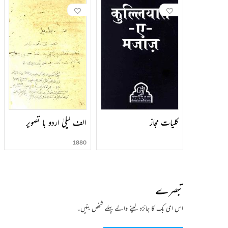
کلیات مجاز
الف لیلیٰ اردو با تصویر
1880
تبصرے
اس ای بک کا جائزہ لینے والے پہلے شخص بنیں۔