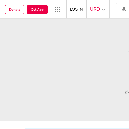
URD
LOG IN
Donate
Get App
ی
یری