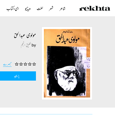
شاعر
شعر
لغت
ویڈیو
ای-کتاب
ن
کویز
قافیہ
تقطیع
ایکسپلورر
پبلیکیشنز
مولوی عبدالحق
by
خلیق انجم
تبصرے
پڑھیے