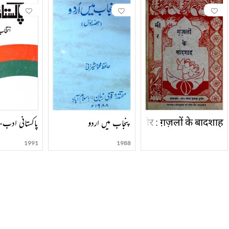
मीर : ग़ज़लों के बादशाह
پنجاب میں اردو
پاکستانی ادب-1990
1991
1988