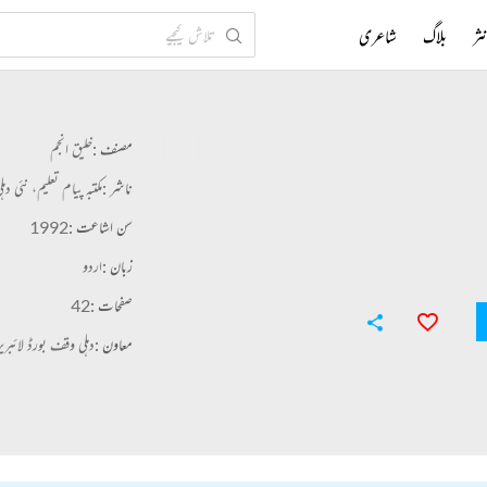
ثر
بلاگ
شاعری
مصنف :
خلیق انجم
ناشر :
مکتبہ پیام تعلیم، نئی دہل
سن اشاعت :
1992
زبان :
اردو
صفحات :
42
معاون :
دہلی وقف بورڈ لائبر