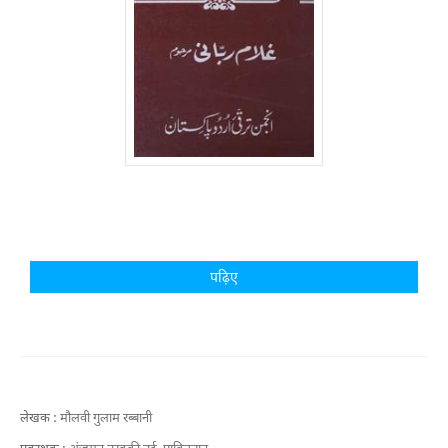
पढ़िए
लेखक :
मौलवी गुलाम रब्बानी