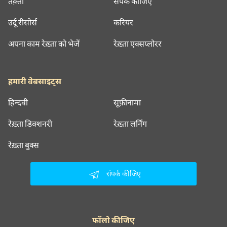
तक़्ती
संपर्क कीजिए
उर्दू रीसोर्स
करियर
अपना काम रेख़्ता को भेजें
रेख़्ता एक्सप्लोरर
हमारी वेबसाइट्स
हिन्दवी
सूफ़ीनामा
रेख़्ता डिक्शनरी
रेख़्ता लर्निंग
रेख़्ता बुक्स
संपर्क कीजिए
फॉलो कीजिए