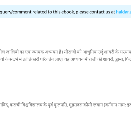
 query/comment related to this ebook, please contact us at
haidar.
ालिबी का एक व्यापक अध्ययन है। मीराजी को आधुनिक उर्दू शायरी के संस्थापक और अग्
िषयों के संदर्भ में क्रांतिकारी परिवर्तन लाए। यह अध्ययन मीराजी की शायरी, ड्र
 विश्लेषण प्रस्तुत करता है।
्, कराची विश्वविद्यालय के पूर्व कुलपति, मुक़्तदरा क़ौमी ज़बान (वर्तमान नाम: इदार
ी उन महान हस्तियों में से हैं जिन्होंने शोध, आलोचना और साहित्यिक इतिहास लेखन
ै)। आपके पिता मुहम्मद इब्राहीम ख़ान और दादा मुहम्मद इस्माईल ख़ान थे, जबकि