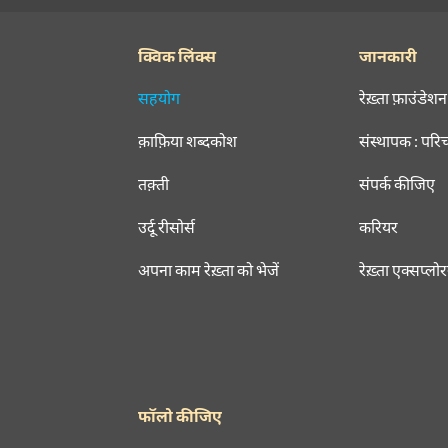
क्विक लिंक्स
जानकारी
सहयोग
रेख़्ता फ़ाउंडेशन
क़ाफ़िया शब्दकोश
संस्थापक : परि
तक़्ती
संपर्क कीजिए
उर्दू रीसोर्स
करियर
अपना काम रेख़्ता को भेजें
रेख़्ता एक्सप्लो
फॉलो कीजिए