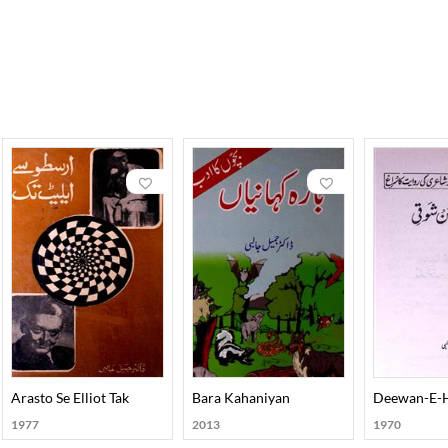
 थे।
 एफ.ए. और बी.ए. किया। आगे चलकर सिंध विश्वविद्यालय से अंग्रेज़ी और उर्दू में एम.ए.
 कीं।
ं प्रतियोगी परीक्षा के माध्यम से आयकर विभाग से जुड़े और कमिश्नर के पद तक पहुँच
नकी प्रसिद्ध कृति "तारीख़-ए-अदब-ए-उर्दू" उर्दू साहित्य के इतिहास की सबसे महत्व
लेषण प्रस्तुत किया गया है। इसके अतिरिक्त "अदब, कल्चर और मसाइल", "तनक़ीद और
य किया, विशेषकर निज़ामी दकनी की मसनवी "कदम राव पदम राव" पर उनका कार्य बुनियाद
धकर्ता, इतिहासकार और आलोचक थे, लेकिन उनकी प्रमुख पहचान एक महान शोधकर्ता औ
ऊँचा किया।
Arasto Se Elliot Tak
Bara Kahaniyan
Deewan-E-H
1977
2013
1970