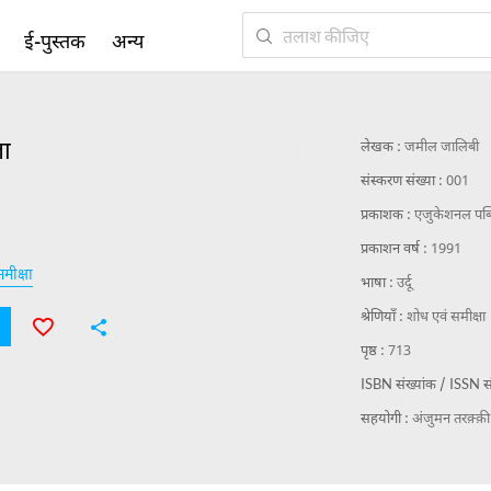
ई-पुस्तक
अन्य
ला
लेखक :
जमील जालिबी
संस्करण संख्या :
001
प्रकाशक :
एजुकेशनल पब्ल
प्रकाशन वर्ष :
1991
मीक्षा
भाषा :
उर्दू
श्रेणियाँ :
शोध एवं समीक्षा
पृष्ठ :
713
ISBN संख्यांक / ISSN सं
सहयोगी :
अंजुमन तरक़्क़ी 