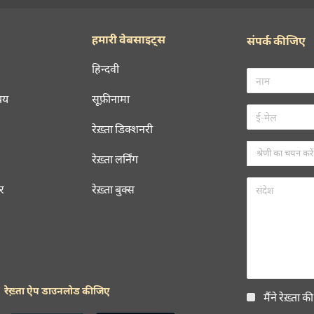
हमारी वेबसाइट्स
संपर्क कीजिए
हिन्दवी
चय
सूफ़ीनामा
रेख़्ता डिक्शनरी
रेख़्ता लर्निंग
रर
रेख़्ता बुक्स
रेख़्ता ऐप डाउनलोड कीजिए
मैंने रेख़्ता क