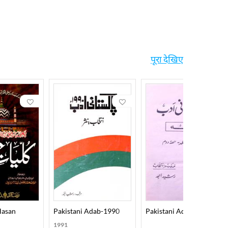
पूरा देखिए
Hasan
Pakistani Adab-1990
Pakistani Adab (Drama) P
1991