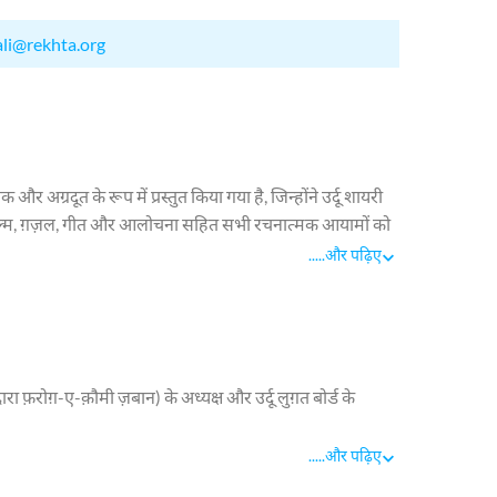
ali@rekhta.org
रदूत के रूप में प्रस्तुत किया गया है, जिन्होंने उर्दू शायरी
ामा, फिल्म, ग़ज़ल, गीत और आलोचना सहित सभी रचनात्मक आयामों को
.....
और पढ़िए
ा फ़रोग़-ए-क़ौमी ज़बान) के अध्यक्ष और उर्दू लुग़त बोर्ड के
 के क्षेत्र में असाधारण सेवाएँ प्रदान कीं। आपका जन्म 12 जून
.....
और पढ़िए
 माता का नाम अकबरी बेगम था। आपका संबंध यूसुफ़ज़ई पठान