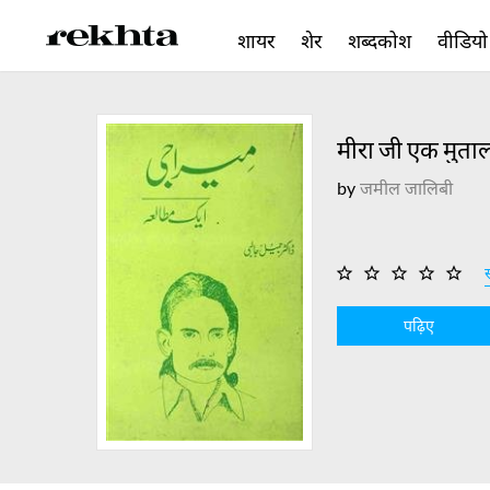
शायर
शेर
शब्दकोश
वीडियो
मीरा जी एक मुता
by
जमील जालिबी
स
पढ़िए