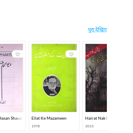
 किया, एल.एल.बी. की डिग्री प्राप्त की, और उसी विश्वविद्यालय से
े। इसके बाद शिक्षा मंत्रालय से संबद्ध हुए और कराची
पूरा देखिए
पूर्ण और प्रामाणिक पुस्तकों में गिनी जाती है, जिसमें प्राचीन
 तजुर्बा", "कदीम उर्दू की लुग़त", "पाकिस्तानी कल्चर: क़ौमी
ी माना जाता है। अनुवादों में "अरस्तू से एलियट तक", "एलियट के
र साहित्यिक इतिहासकार के रूप में है। उन्होंने उर्दू में
asan Shauqi
Eilat Ke Mazameen
Hairat Nak Kahaniyan
1978
2013