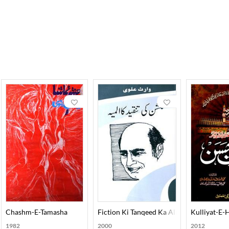
Chashm-E-Tamasha
Fiction Ki Tanqeed Ka Almiya
Kulliyat-E-
1982
2000
2012