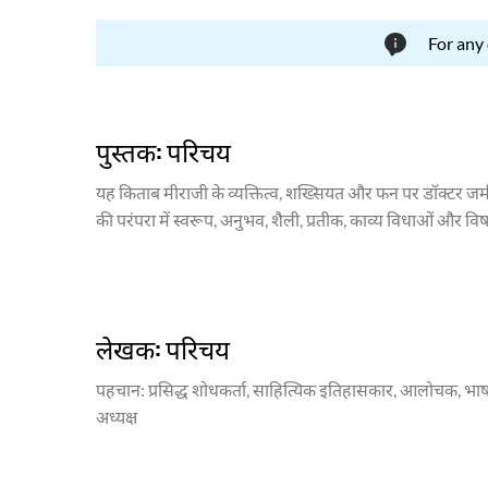
For any
पुस्तक: परिचय
यह किताब मीराजी के व्यक्तित्व, शख्सियत और फन पर डॉक्टर जमील ज
की परंपरा में स्वरूप, अनुभव, शैली, प्रतीक, काव्य विधाओं और व
शामिल करता है, और उनकी विचार प्रक्रिया और शिल्प का एक सुसंगत
लेखक: परिचय
पहचान
: प्रसिद्ध शोधकर्ता, साहित्यिक इतिहासकार, आलोचक, भाषाविद
अध्यक्ष
जमील जालिबी (वास्तविक नाम: मुहम्मद जमील ख़ान) उर्दू साहित्य क
1929 को अलीगढ़ में हुआ (सरकारी अभिलेखों में 1 जुलाई दर्ज ह