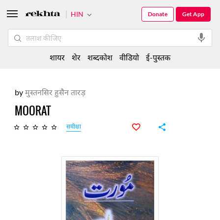
HIN
Donate
Get App
शायर
शेर
शब्दकोश
वीडियो
ई-पुस्तक
by
मुस्तनसिर हुसैन तारड़
MOORAT
समीक्षा