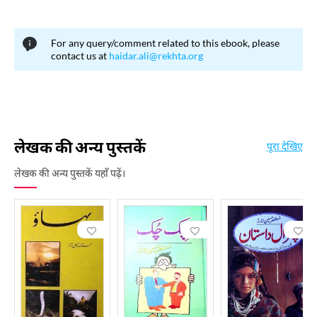
'न्यूयॉर्क के सौ रंग', 'मास्को की सफ़ेद रातें', 'अलास्का हाईवे' और 'लाहौर से यारकंद
तक' उनके महत्वपूर्ण यात्रा-वृत्तांत हैं। पाकिस्तान के उत्तरी इलाकों से उनकी गहरी
आत्मीयता थी और इसी संबंध में वहां की एक झील का नाम 'तारड़ झील' रखा गया।
For any query/comment related to this ebook, please
contact us at
haidar.ali@rekhta.org
उपन्यास लेखन में भी मुस्तनसर हुसैन तारड़ ने असाधारण स्थान प्राप्त किया। उनका
उपन्यास 'प्यार का पहला शहर' अत्यंत लोकप्रिय हुआ और उसके पचास से अधिक
संस्करण प्रकाशित हुए। 'बहाव' को उनकी श्रेष्ठ कृति माना जाता है, जिसमें सिंधु घाटी
की एक प्राचीन सभ्यता को रचनात्मक और भाषाई स्तर पर नया जीवन दिया गया है।
'राख' ढाका पतन और उसके बाद के राजनीतिक एवं सामाजिक हालात की पृष्ठभूमि
लेखक की अन्य पुस्तकें
पूरा देखिए
में लिखा गया महत्वपूर्ण उपन्यास है, जबकि 'ख़स व ख़ाशाक ज़माने', 'ऐ ग़ज़ाल-ए-
शब', 'क़िला जंगी', 'क़ुर्बत-ए-मर्ग में मोहब्बत' और 'डाकिया और जुलाहा' भी उनके
लेखक की अन्य पुस्तकें यहाँ पढ़ें।
प्रमुख उपन्यासों में शामिल हैं। उनके उपन्यासों में इतिहास, संस्कृति, स्मृति, भूगोल और
मानवीय मनोविज्ञान एक विशिष्ट शैली में सामने आते हैं।
साहित्य के साथ-साथ मुस्तनसर हुसैन तारड़ ने टीवी नाटकों, अभिनय और कार्यक्रम
संचालन के क्षेत्र में भी उल्लेखनीय सेवाएं दीं। पीटीवी के मॉर्निंग शो 'सुबह बख़ैर' के
पहले मेज़बान के रूप में उन्हें अत्यधिक लोकप्रियता मिली और वे 'चाचा जी' के नाम
से मशहूर हुए। उन्होंने 'आधी रात का सूरज' सहित अनेक नाटक लिखे और कई
धारावाहिकों में अभिनय भी किया। बाद के वर्षों में वे विभिन्न टीवी चैनलों पर यात्रा
और सामाजिक विषयों पर कार्यक्रम करते रहे। स्तंभ लेखन में भी उनकी शैली अलग