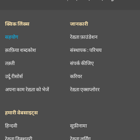
क्विक लिंक्स
जानकारी
सहयोग
रेख़्ता फ़ाउंडेशन
क़ाफ़िया शब्दकोश
संस्थापक : परिचय
तक़्ती
संपर्क कीजिए
उर्दू रीसोर्स
करियर
अपना काम रेख़्ता को भेजें
रेख़्ता एक्सप्लोरर
हमारी वेबसाइट्स
हिन्दवी
सूफ़ीनामा
रेख़्ता डिक्शनरी
रेख़्ता लर्निंग