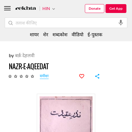
HIN
Donate
Get App
शायर
शेर
शब्दकोश
वीडियो
ई-पुस्तक
by
बर्क़ देहलवी
NAZR-E-AQEEDAT
समीक्षा