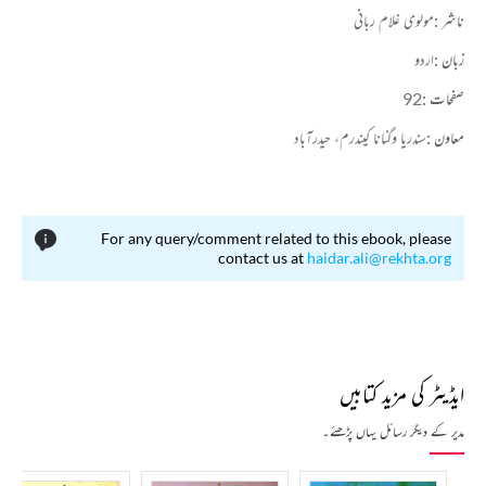
ناشر :
مولوی غلام ربانی
زبان :
اردو
صفحات :
92
معاون :
سندریا وگنانا کیندرم، حیدرآباد
For any query/comment related to this ebook, please
contact us at
haidar.ali@rekhta.org
ایڈیٹر کی مزید کتابیں
مدیر کے دیگر رسائل یہاں پڑھئے۔