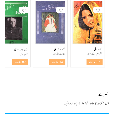
نگار، دہلی
شعور، کراچی
ذہن جدید، دہلی
بیگم امیر کے مہمند
عنایت اللہ آذر
جمشید جہاں
37 شمارے
14 شمارے
87 شمارے
تبصرے
اس میگزین کا جائزہ لینے والے پہلے فرد بنیں۔