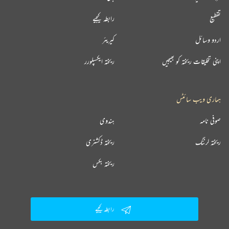
تقطیع
رابطہ کیجیے
اردو وسائل
کیریئر
اپنی تخلیقات ریختہ کو بھیجیں
ریختہ ایکسپلورر
ہماری ویب سائٹس
صوفی نامہ
ہندوی
ریختہ لرننگ
ریختہ ڈکشنری
ریختہ بکس
رابطہ کیجیے