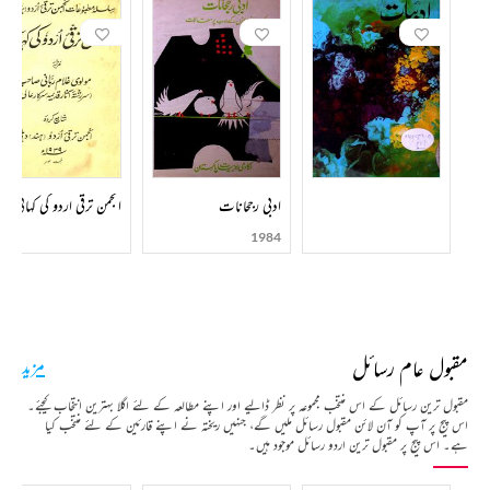
ادبی رجحانات
انجمن ترقی اردو کی کہانی
1984
مقبول عام رسائل
مزید
مقبول ترین رسائل کے اس منتخب مجموعہ پر نظر ڈالیے اور اپنے مطالعہ کے لئے اگلا بہترین انتخاب کیجئے۔
اس پیج پر آپ کو آن لائن مقبول رسائل ملیں گے، جنہیں ریختہ نے اپنے قارئین کے لئے منتخب کیا
ہے۔ اس پیج پر مقبول ترین اردو رسائل موجود ہیں۔