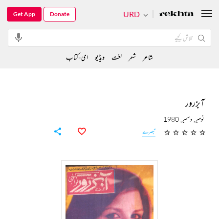
URD
Get App
Donate
شاعر
شعر
لغت
ویڈیو
ای-کتاب
آبزرور
نومبر, دسمبر, 1980
تبصرے