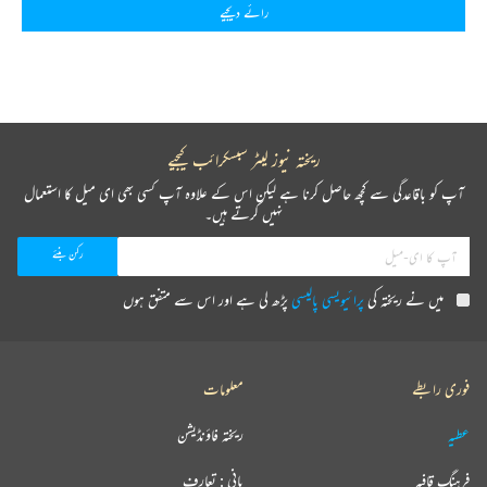
رائے دیجیے
ریختہ نیوز لیٹر سبسکرائب کیجیے
آپ کو باقاعدگی سے کچھ حاصل کرنا ہے لیکن اس کے علاوہ آپ کسی بھی ای میل کا استعمال
نہیں کرتے ہیں۔
میں نے ریختہ کی
پرائیویسی پالیسی
پڑھ لی ہے اور اس سے متفق ہوں
فوری رابطے
معلومات
عطیہ
ریختہ فاؤنڈیشن
فرہنگ قافیہ
بانی : تعارف