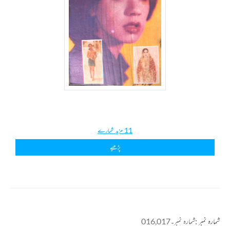
11 مزید شمارے
پڑھیے
شمارہ نمبر :
شمارہ نمبر۔016,017