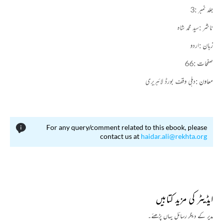
جلد نمبر :
3
ناشر :
سید محمد شاہ
زبان :
اردو
صفحات :
66
معاون :
دہلی وقف بورڈ لائبریری
For any query/comment related to this ebook, please
contact us at
haidar.ali@rekhta.org
ایڈیٹر کی مزید کتابیں
مدیر کے دیگر رسائل یہاں پڑھئے۔