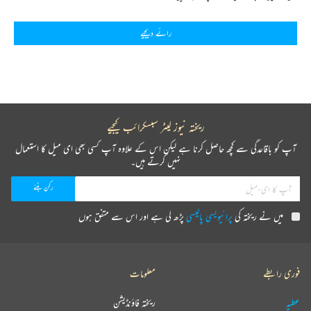
رائے دیجیے
ریختہ نیوز لیٹر سبسکرائب کیجیے
آپ کو باقاعدگی سے کچھ حاصل کرنا ہے لیکن اس کے علاوہ آپ کسی بھی ای میل کا استعمال
نہیں کرتے ہیں۔
میں نے ریختہ کی
پرائیویسی پالیسی
پڑھ لی ہے اور اس سے متفق ہوں
فوری رابطے
معلومات
عطیہ
ریختہ فاؤنڈیشن