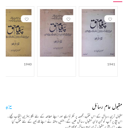
1940
1941
مقبول عام رسائل
مزید
مقبول ترین رسائل کے اس منتخب مجموعہ پر نظر ڈالیے اور اپنے مطالعہ کے لئے اگلا بہترین انتخاب کیجئے۔
اس پیج پر آپ کو آن لائن مقبول رسائل ملیں گے، جنہیں ریختہ نے اپنے قارئین کے لئے منتخب کیا
ہے۔ اس پیج پر مقبول ترین اردو رسائل موجود ہیں۔