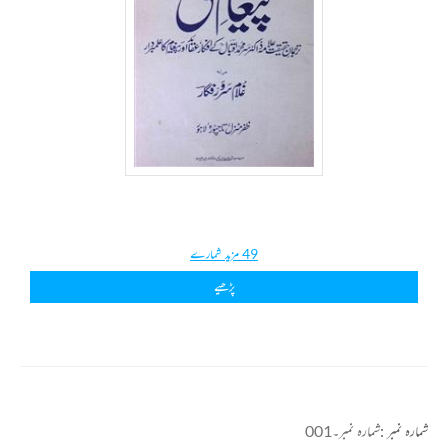
49 مزید شمارے
پڑھیے
شمارہ نمبر :
شمارہ نمبر۔001