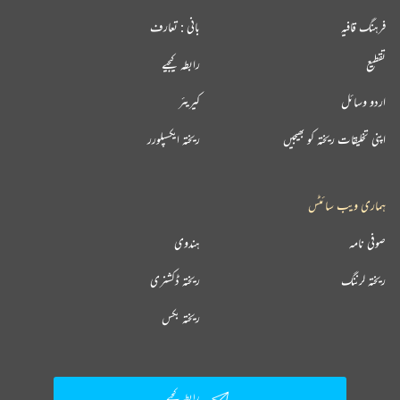
فرہنگ قافیہ
بانی : تعارف
تقطیع
رابطہ کیجیے
اردو وسائل
کیریئر
اپنی تخلیقات ریختہ کو بھیجیں
ریختہ ایکسپلورر
ہماری ویب سائٹس
صوفی نامہ
ہندوی
ریختہ لرننگ
ریختہ ڈکشنری
ریختہ بکس
رابطہ کیجیے