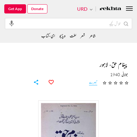
URD
Get App
Donate
شاعر
شعر
لغت
ویڈیو
ای-کتاب
پیغام حق، لاہور
جولائی, 1940
تبصرے