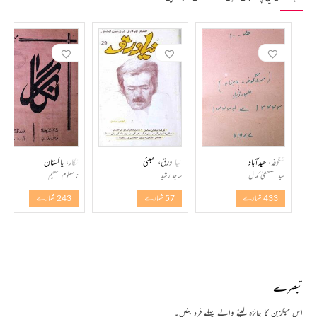
شگوفہ، حیدآباد
نیا ورق، ممبئی
نگار، پاکستان
سید مصطفیٰ کمال
ساجد رشید
نامعلوم تنظیم
433 شمارے
57 شمارے
243 شمارے
تبصرے
اس میگزین کا جائزہ لینے والے پہلے فرد بنیں۔