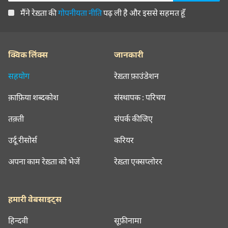
मैंने रेख़्ता की
गोपनीयता नीति
पढ़ ली है और इससे सहमत हूँ
क्विक लिंक्स
जानकारी
सहयोग
रेख़्ता फ़ाउंडेशन
क़ाफ़िया शब्दकोश
संस्थापक : परिचय
तक़्ती
संपर्क कीजिए
उर्दू रीसोर्स
करियर
अपना काम रेख़्ता को भेजें
रेख़्ता एक्सप्लोरर
हमारी वेबसाइट्स
हिन्दवी
सूफ़ीनामा