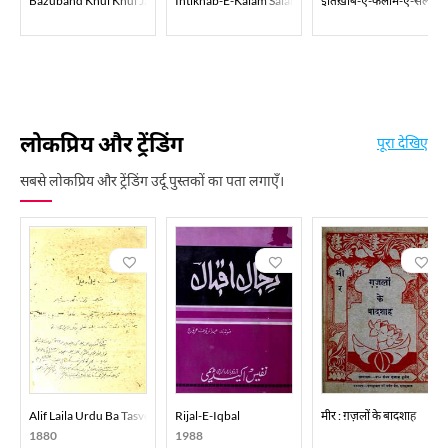
Bazuband Khul Khul Jaay
Intikhab-E-Kalam Salam Machhli Shahri
इंतिख़ाब-ए-कलाम-ए-सलाम म
लोकप्रिय और ट्रेंडिंग
पूरा देखिए
सबसे लोकप्रिय और ट्रेंडिंग उर्दू पुस्तकों का पता लगाएँ।
Alif Laila Urdu Ba Tasveer
Rijal-E-Iqbal
मीर : ग़ज़लों के बादशाह
1880
1988