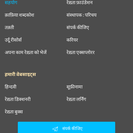
सहयोग
रेख़्ता फ़ाउंडेशन
क़ाफ़िया शब्दकोश
संस्थापक : परिचय
तक़्ती
संपर्क कीजिए
उर्दू रीसोर्स
करियर
अपना काम रेख़्ता को भेजें
रेख़्ता एक्सप्लोरर
हमारी वेबसाइट्स
हिन्दवी
सूफ़ीनामा
रेख़्ता डिक्शनरी
रेख़्ता लर्निंग
रेख़्ता बुक्स
संपर्क कीजिए