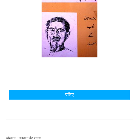
पढ़िए
लेखक :
प्रकाश चंद्र गुप्ता