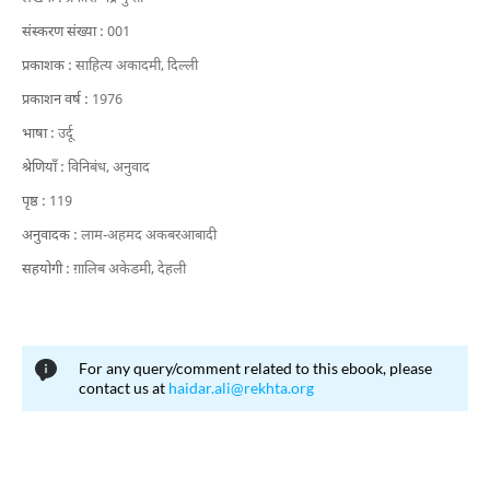
संस्करण संख्या :
001
प्रकाशक :
साहित्य अकादमी, दिल्ली
प्रकाशन वर्ष :
1976
भाषा :
उर्दू
श्रेणियाँ :
विनिबंध,
अनुवाद
पृष्ठ :
119
अनुवादक :
लाम-अहमद अकबरआबादी
सहयोगी :
ग़ालिब अकेडमी, देहली
For any query/comment related to this ebook, please
contact us at
haidar.ali@rekhta.org