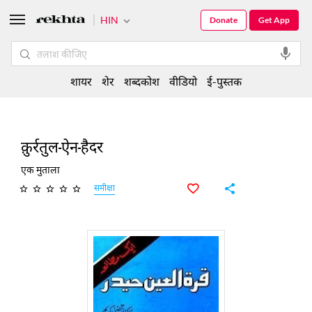
HIN
Donate
Get App
शायर
शेर
शब्दकोश
वीडियो
ई-पुस्तक
क़ुर्रतुल-ऐन-हैदर
एक मुताला
समीक्षा