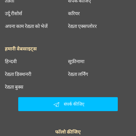
तक़्ती
संपर्क कीजिए
उर्दू रीसोर्स
करियर
अपना काम रेख़्ता को भेजें
रेख़्ता एक्सप्लोरर
हमारी वेबसाइट्स
हिन्दवी
सूफ़ीनामा
रेख़्ता डिक्शनरी
रेख़्ता लर्निंग
रेख़्ता बुक्स
संपर्क कीजिए
फॉलो कीजिए