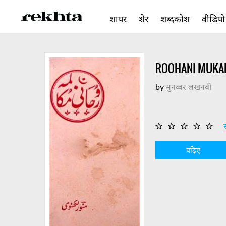
शायर
शेर
शब्दकोश
वीडियो
ROOHANI MUKA
by
मुनव्वर लखनवी
स
पढ़िए