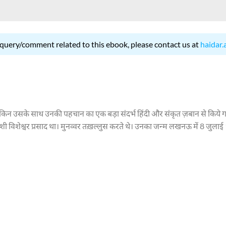
 query/comment related to this ebook, please contact us at
haidar.
ेकिन उसके साथ उनकी पहचान का एक बड़ा संदर्भ हिंदी और संकृत ज़बान से किये गये
शी विशेश्वर प्रसाद था। मुनव्वर तख़ल्लुस करते थे। उनका जन्म लखनऊ में 8 जुलाई 
खनवी आजीवन रेल विभाग से सम्बद्ध रहे और विभिन्न स्थानों पर स्थानान्तरण होता रह
े समकालीन काव्य परिदृश्य में बहुत अलग नज़र आती है। इसकी वजह उनके सृजनात्मक
ए। उनके अनुभवों की संख्या भी प्रचूर है। उन्होंने रामायण, भगवत गीता, और दूसरे बह