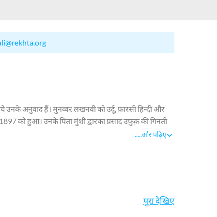
ali@rekhta.org
 उनके अनुवाद हैं। मुनव्वर लखनवी को उर्दू, फ़ारसी हिन्दी और
1897 को हुआ। उनके पिता मुंशी द्वारका प्रसाद उफ़ुक़ की गिनती
ा। 1927 में वह दिल्ली आ गये और फिर यहीं से सेवानिवृत्त हुए।
.....
और पढ़िए
 प्रक्रिया की तह में मौजूद फ़ारसी, हिन्दी, संस्कृत भाषा के
ुत से मज़हबी व ग़ैर मज़हबी पाठों का छन्दोबद्ध व गयात्मक अनुवाद
पूरा देखिए