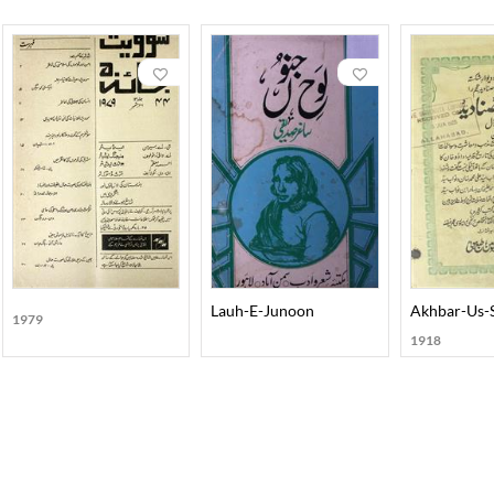
Lauh-E-Junoon
Akhbar-Us-
1979
1918