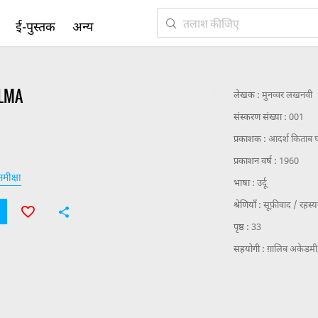
ई-पुस्तक
अन्य
LMA
लेखक :
मुनव्वर लखनवी
संस्करण संख्या :
001
प्रकाशक :
आदर्श किताब घ
प्रकाशन वर्ष :
1960
मीक्षा
भाषा :
उर्दू
श्रेणियाँ :
सूफ़ीवाद / रहस्
पृष्ठ :
33
सहयोगी :
ग़ालिब अकेडमी