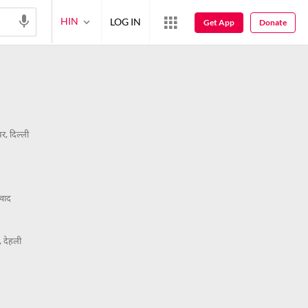
HIN
LOG IN
Get App
Donate
र, दिल्ली
यवाद
, देहली