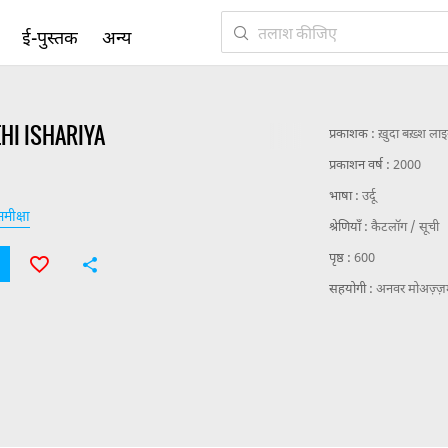
ई-पुस्तक
अन्य
HI ISHARIYA
प्रकाशक :
ख़ुदा बख़्श लाइब
प्रकाशन वर्ष :
2000
भाषा :
उर्दू
मीक्षा
श्रेणियाँ :
कैटलॉग / सूची
पृष्ठ :
600
सहयोगी :
अनवर मोअज़्ज़