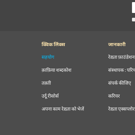
क्विक लिंक्स
जानकारी
सहयोग
रेख़्ता फ़ाउंडेशन
क़ाफ़िया शब्दकोश
संस्थापक : परि
तक़्ती
संपर्क कीजिए
उर्दू रीसोर्स
करियर
अपना काम रेख़्ता को भेजें
रेख़्ता एक्सप्लो