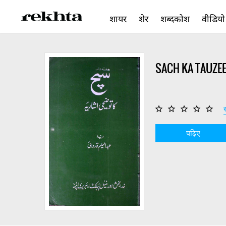
शायर
शेर
शब्दकोश
वीडियो
SACH KA TAUZEE
स
पढ़िए