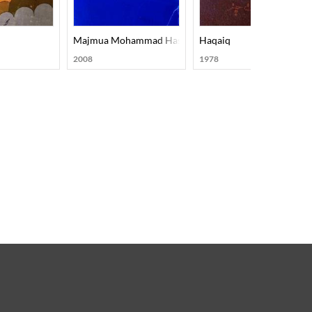
Majmua Mohammad Hasan Askari
Haqaiq
2008
1978