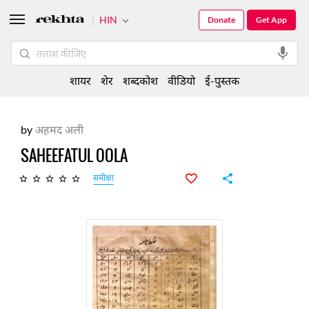
HIN
Donate
Get App
शायर
शेर
शब्दकोश
वीडियो
ई-पुस्तक
by
अहमद अली
SAHEEFATUL OOLA
समीक्षा