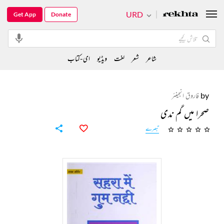
URD
Get App
Donate
شاعر
شعر
لغت
ویڈیو
ای-کتاب
by
فاروق انجینئر
صحرا میں گم ندی
تبصرے