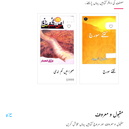
مصنف کی دیگر کتابیں یہاں پڑھئے۔
کتنے سورج
صحرا میں گم ندّی
1999
مقبول و معروف
مزید
مقبول و معروف اور مروج کتابیں یہاں تلاش کریں