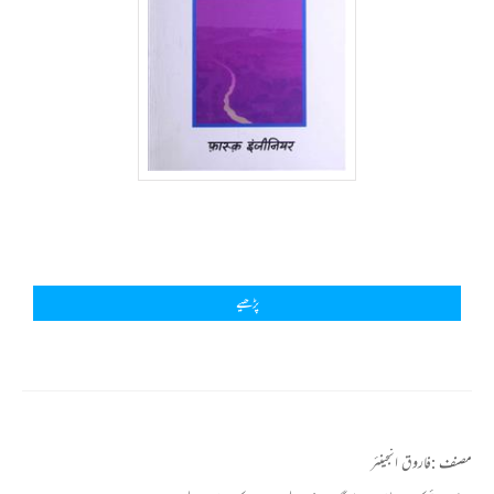
پڑھیے
مصنف :
فاروق انجینئر