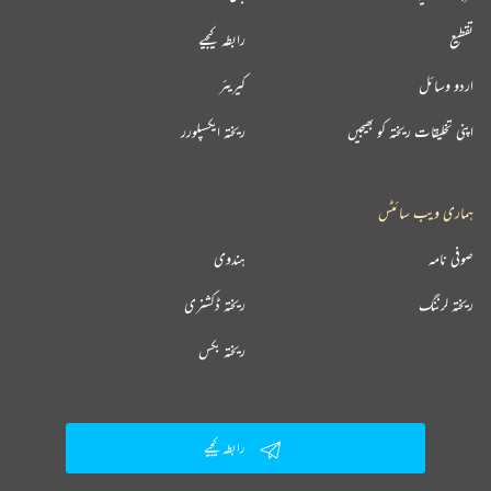
تقطیع
رابطہ کیجیے
اردو وسائل
کیریئر
اپنی تخلیقات ریختہ کو بھیجیں
ریختہ ایکسپلورر
ہماری ویب سائٹس
صوفی نامہ
ہندوی
ریختہ لرننگ
ریختہ ڈکشنری
ریختہ بکس
رابطہ کیجیے