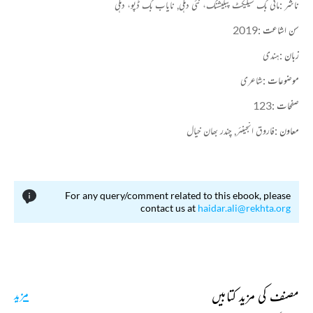
ناشر :
مائی بک سیلیکٹ پبلیشنگ، نئی دہلی,
نایاب بک ڈپو، دہلی
سن اشاعت :
2019
زبان :
ہندی
موضوعات :
شاعری
صفحات :
123
معاون :
فاروق انجینئر,
چندر بھان خیال
For any query/comment related to this ebook, please
contact us at
haidar.ali@rekhta.org
مصنف کی مزید کتابیں
مزید