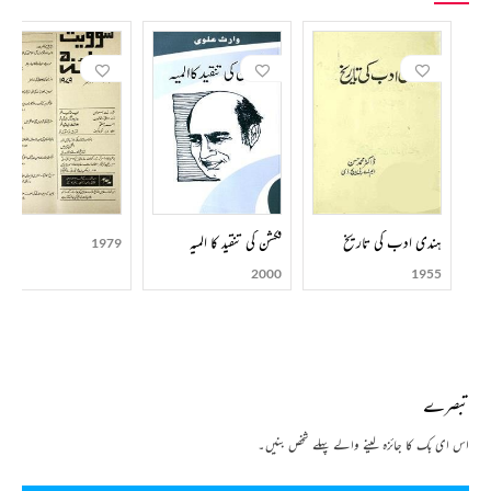
ہندی ادب کی تاریخ
فکشن کی تنقید کا المیہ
1979
2000
1955
تبصرے
اس ای بک کا جائزہ لینے والے پہلے شخص بنیں۔