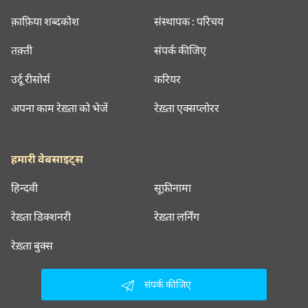
क़ाफ़िया शब्दकोश
संस्थापक : परिचय
तक़्ती
संपर्क कीजिए
उर्दू रीसोर्स
करियर
अपना काम रेख़्ता को भेजें
रेख़्ता एक्सप्लोरर
हमारी वेबसाइट्स
हिन्दवी
सूफ़ीनामा
रेख़्ता डिक्शनरी
रेख़्ता लर्निंग
रेख़्ता बुक्स
संपर्क कीजिए