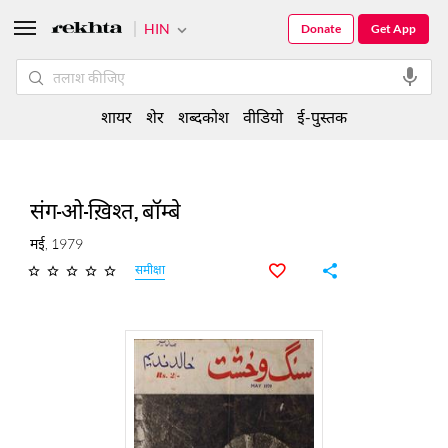
HIN
Donate
Get App
शायर
शेर
शब्दकोश
वीडियो
ई-पुस्तक
संग-ओ-ख़िश्त, बॉम्बे
मई, 1979
समीक्षा