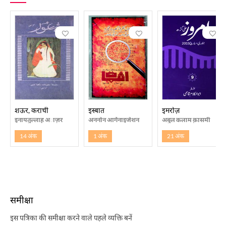
शऊर, कराची
इस्बात
इमरोज़
इनायतुल्लाह अाज़र
अननोन आर्गेनाइजेशन
अबुल कलाम क़ासमी
14 अंक
1 अंक
21 अंक
समीक्षा
इस पत्रिका की समीक्षा करने वाले पहले व्यक्ति बनें