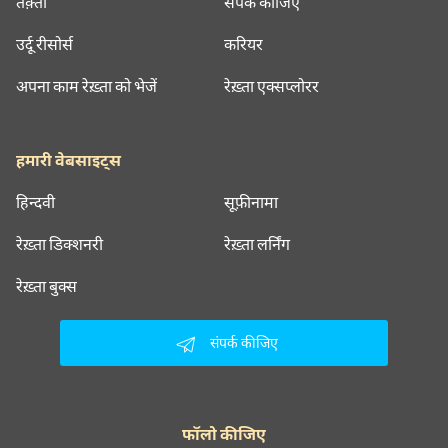
तक़्ती
संपर्क कीजिए
उर्दू रीसोर्स
करियर
अपना काम रेख़्ता को भेजें
रेख़्ता एक्सप्लोरर
हमारी वेबसाइट्स
हिन्दवी
सूफ़ीनामा
रेख़्ता डिक्शनरी
रेख़्ता लर्निंग
रेख़्ता बुक्स
संपर्क कीजिए
फॉलो कीजिए