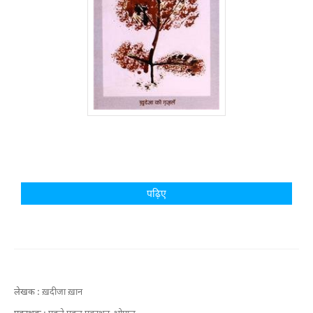
पढ़िए
लेखक :
ख़दीजा ख़ान