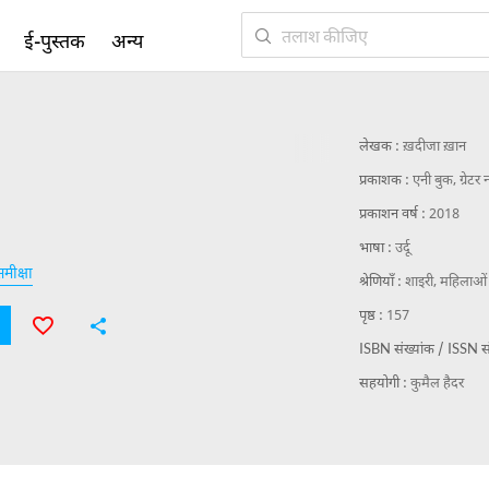
ई-पुस्तक
अन्य
लेखक :
ख़दीजा ख़ान
प्रकाशक :
एनी बुक, ग्रेटर
प्रकाशन वर्ष :
2018
भाषा :
उर्दू
मीक्षा
श्रेणियाँ :
शाइरी,
महिलाओं 
पृष्ठ :
157
ISBN संख्यांक / ISSN सं
सहयोगी :
कुमैल हैदर