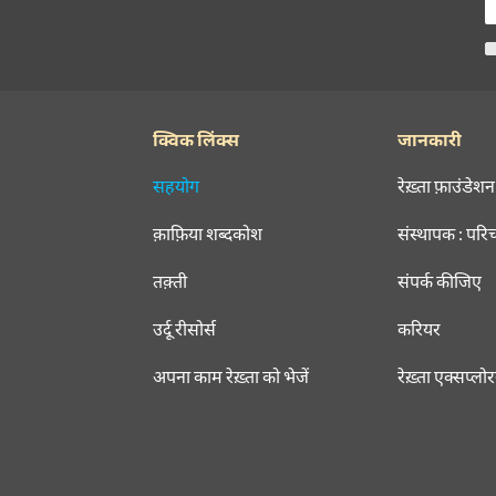
क्विक लिंक्स
जानकारी
सहयोग
रेख़्ता फ़ाउंडेशन
क़ाफ़िया शब्दकोश
संस्थापक : परि
तक़्ती
संपर्क कीजिए
उर्दू रीसोर्स
करियर
अपना काम रेख़्ता को भेजें
रेख़्ता एक्सप्लो