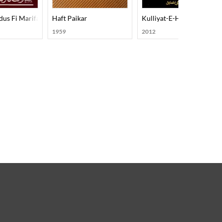
us Fi Marifati Lataif-In-Nafs
Haft Paikar
Kulliyat-E-Hasan
1959
2012