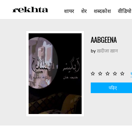
शायर
शेर
शब्दकोश
वीडियो
AABGEENA
by
ख़दीजा ख़ान
स
पढ़िए