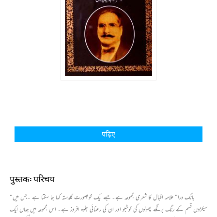
पढ़िए
पुस्तक: परिचय
"بانگ درا" علامہ اقبال کا شعری مجموعہ ہے۔ جسے ایک خوبصورت گلدستہ کہا جا سکتا ہے ۔جس میں
سیکڑوں قسم کے رنگ برنگے پھولوں کی خوشبو اور ان کی رعنائی جلوہ افروز ہے۔ اس مجموعہ میں جہاں ایک