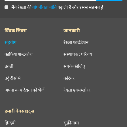
मैंने रेख़्ता की
गोपनीयता नीति
पढ़ ली है और इससे सहमत हूँ
क्विक लिंक्स
जानकारी
सहयोग
रेख़्ता फ़ाउंडेशन
क़ाफ़िया शब्दकोश
संस्थापक : परिचय
तक़्ती
संपर्क कीजिए
उर्दू रीसोर्स
करियर
अपना काम रेख़्ता को भेजें
रेख़्ता एक्सप्लोरर
हमारी वेबसाइट्स
हिन्दवी
सूफ़ीनामा