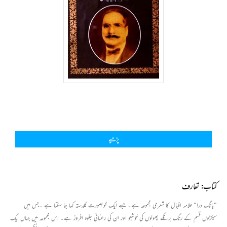
پڑھیے
کتاب: تعارف
"بانگ درا" علامہ اقبال کا شعری مجموعہ ہے۔ جسے ایک خوبصورت گلدستہ کہا جا سکتا ہے ۔جس میں
سیکڑوں قسم کے رنگ برنگے پھولوں کی خوشبو اور ان کی رعنائی جلوہ افروز ہے۔ اس مجموعہ میں جہاں ایک