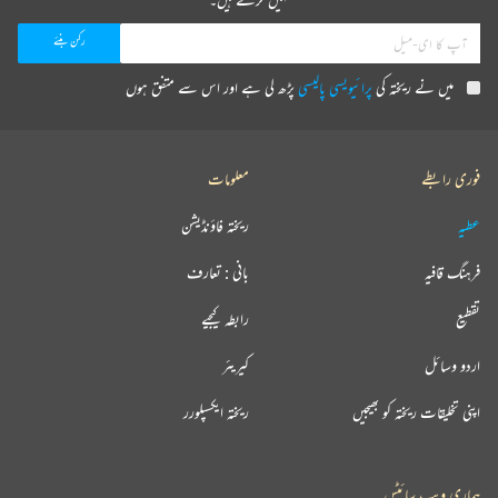
میں نے ریختہ کی
پرائیویسی پالیسی
پڑھ لی ہے اور اس سے متفق ہوں
فوری رابطے
معلومات
عطیہ
ریختہ فاؤنڈیشن
فرہنگ قافیہ
بانی : تعارف
تقطیع
رابطہ کیجیے
اردو وسائل
کیریئر
اپنی تخلیقات ریختہ کو بھیجیں
ریختہ ایکسپلورر
ہماری ویب سائٹس