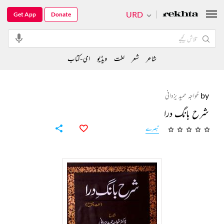
URD
Get App
Donate
شاعر
شعر
لغت
ویڈیو
ای-کتاب
by
خواجہ حمید یزدانی
شرح بانگ درا
تبصرے