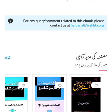
For any query/comment related to this ebook, please
contact us at
haidar.ali@rekhta.org
مصنف کی مزید کتابیں
مزید
مصنف کی دیگر کتابیں یہاں پڑھئے۔