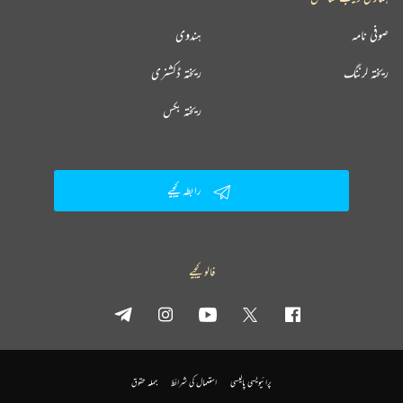
صوفی نامہ
ہندوی
ریختہ لرننگ
ریختہ ڈکشنری
ریختہ بکس
رابطہ کیجیے
فالو کیجیے
پرائیویسی پالیسی
استعمال کی شرائط
جملہ حقوق