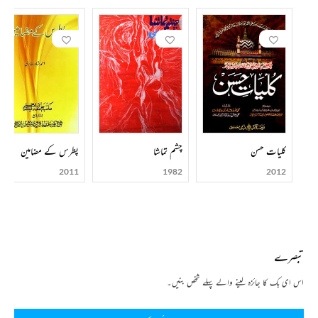
کلیات حسن
چشم تماشا
پطرس کے مضامین
2011
1982
2012
تبصرے
اس ای بک کا جائزہ لینے والے پہلے شخص بنیں۔