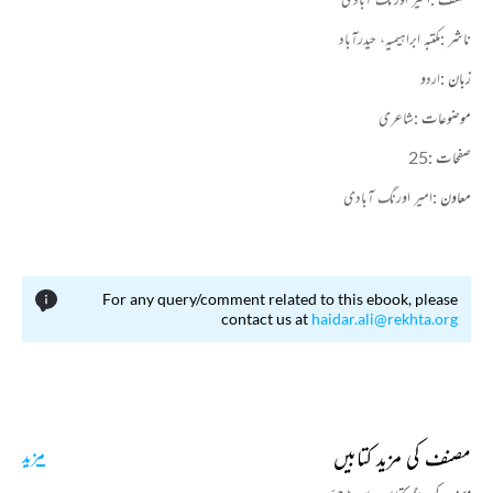
ناشر :
مکتبہ ابراہیمیہ، حیدرآباد
زبان :
اردو
موضوعات :
شاعری
صفحات :
25
معاون :
امیر اورنگ آبادی
For any query/comment related to this ebook, please
contact us at
haidar.ali@rekhta.org
مصنف کی مزید کتابیں
مزید