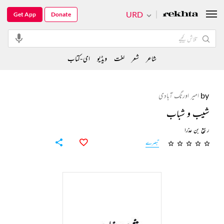
URD
Get App
Donate
شاعر
شعر
لغت
ویڈیو
ای-کتاب
by
امیر اورنگ آبادی
شیب و شباب
ربیع بن عذرا
تبصرے