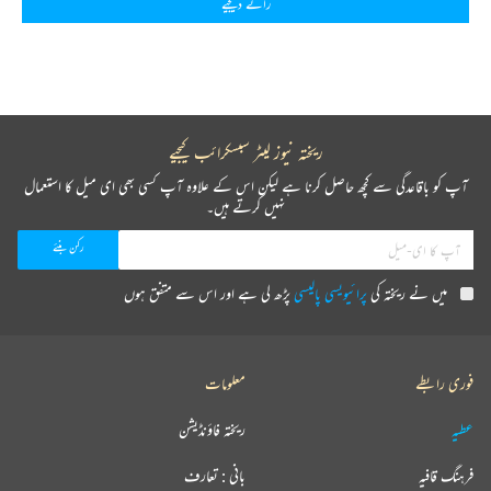
رائے دیجیے
ریختہ نیوز لیٹر سبسکرائب کیجیے
آپ کو باقاعدگی سے کچھ حاصل کرنا ہے لیکن اس کے علاوہ آپ کسی بھی ای میل کا استعمال
نہیں کرتے ہیں۔
میں نے ریختہ کی
پرائیویسی پالیسی
پڑھ لی ہے اور اس سے متفق ہوں
فوری رابطے
معلومات
عطیہ
ریختہ فاؤنڈیشن
فرہنگ قافیہ
بانی : تعارف