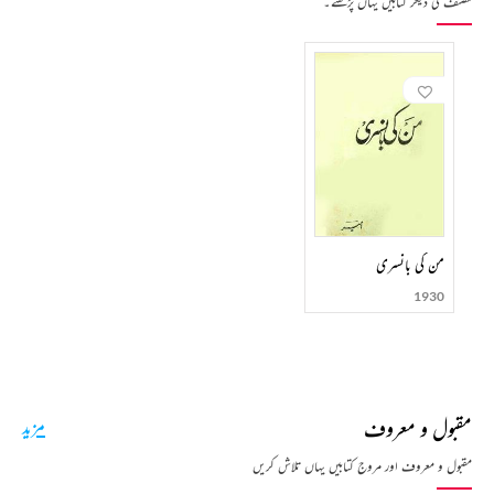
مصنف کی دیگر کتابیں یہاں پڑھئے۔
من کی بانسری
1930
مقبول و معروف
مزید
مقبول و معروف اور مروج کتابیں یہاں تلاش کریں