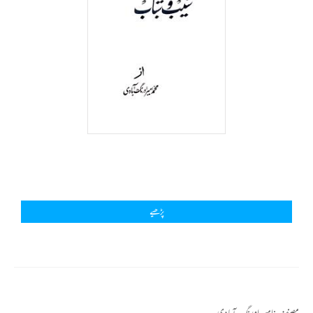
پڑھیے
مصنف :
امیر اورنگ آبادی