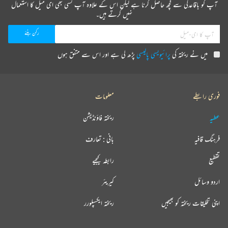
آپ کو باقاعدگی سے کچھ حاصل کرنا ہے لیکن اس کے علاوہ آپ کسی بھی ای میل کا استعمال
نہیں کرتے ہیں۔
خلیق الزماں نصرتؔ صاحب اس وقت بزم مخطوطات بھیونڈی اور معصوم ایجوکیشنل سوسائٹی کےصدر ہیں۔
ممبئی یونیورسٹی میں ’شعرائے مہاراشٹرا ‘ کی رسم اجرا کےموقع پر معروف ناقد پروفیسر ڈاکٹر مجاہد حسین
نےنصرت صاحب کو’ نازش مہاراشٹرا‘ کے خطاب سےنوازا تھا۔
میں نے ریختہ کی
پرائیویسی پالیسی
پڑھ لی ہے اور اس سے متفق ہوں
فوری رابطے
معلومات
عطیہ
ریختہ فاؤنڈیشن
فرہنگ قافیہ
بانی : تعارف
تقطیع
رابطہ کیجیے
اردو وسائل
کیریئر
اپنی تخلیقات ریختہ کو بھیجیں
ریختہ ایکسپلورر