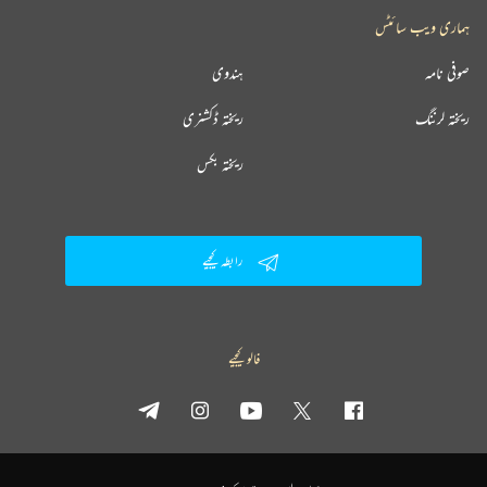
ہماری ویب سائٹس
صوفی نامہ
ہندوی
ریختہ لرننگ
ریختہ ڈکشنری
ریختہ بکس
رابطہ کیجیے
فالو کیجیے