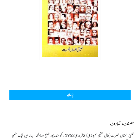
پڑھیے
مصنف: تعارف
خلیق الزماں نصرت(حال مقیم بھیونڈی) 2فروری1952ء کو سندرپور ضلع دربھنگہ ،بہار میں ایک علمی