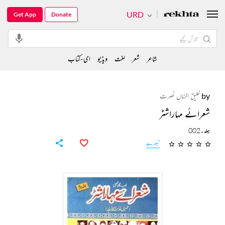
URD
Get App
Donate
شاعر
شعر
لغت
ویڈیو
ای-کتاب
by
خلیق الزماں نصرت
شعرائے مہاراشٹر
جلد۔002
تبصرے