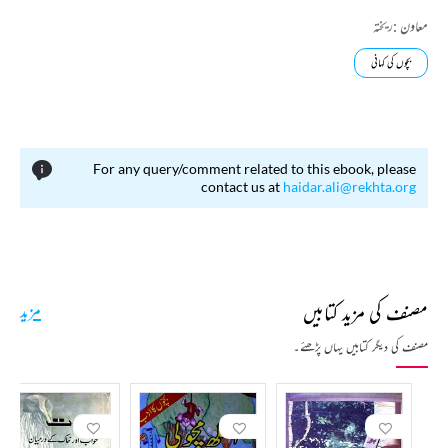
معاون :
ریختہ
بچوں کی کہانی
For any query/comment related to this ebook, please
contact us at
haidar.ali@rekhta.org
مصنف کی مزید کتابیں
مزید
مصنف کی دیگر کتابیں یہاں پڑھئے۔