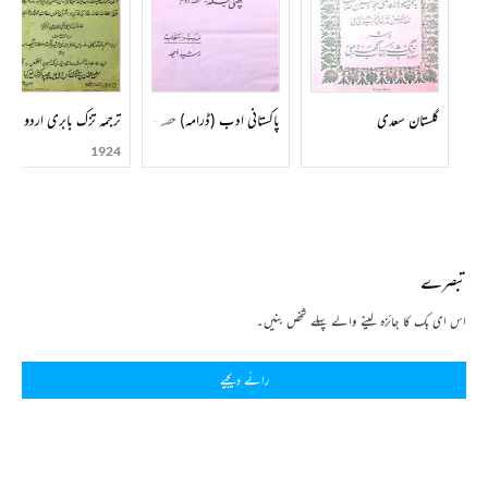
گلستان سعدی
پاکستانی ادب (ڈرامہ) حصہ-002
ترجمہ تزک بابری اردو
1924
تبصرے
اس ای بک کا جائزہ لینے والے پہلے شخص بنیں۔
رائے دیجیے