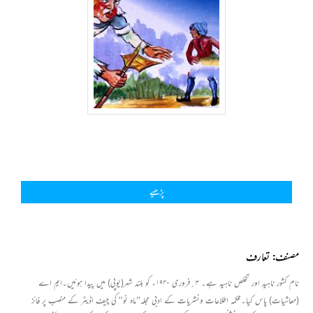
پڑھیے
مصنف: تعارف
نام کشور ناہید اور تخلص ناہید ہے۔ ۳؍فروری ۱۹۴۰ء کو بلند شہر(یوپی) میں پیدا ہوئیں۔ایم اے
(معاشیات) پاس کیا۔محکمہ اطلاعات ونشریات کے ادبی مجلہ’’ماہ نو‘‘ کی چیف اڈیٹر کے منصب پر فائز