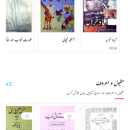
آباد خرابہ
آنکھ مچولی
عورت خواب اور خاک کے
2016
مقبول و معروف
مزید
مقبول و معروف اور مروج کتابیں یہاں تلاش کریں