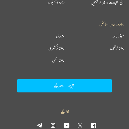
اپنی تخلیقات ریختہ کو بھیجیں
ریختہ ایکسپلورر
ہماری ویب سائٹس
صوفی نامہ
ہندوی
ریختہ لرننگ
ریختہ ڈکشنری
ریختہ بکس
رابطہ کیجیے
فالو کیجیے