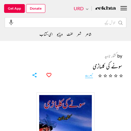
URD
Get App
Donate
شاعر
شعر
لغت
ویڈیو
ای-کتاب
by
کشور ناہید
سونے کی کلہاڑی
تبصرے