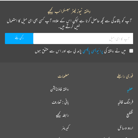
ریختہ نیوز لیٹر سبسکرائب کیجیے
آپ کو باقاعدگی سے کچھ حاصل کرنا ہے لیکن اس کے علاوہ آپ کسی بھی ای میل کا استعمال
نہیں کرتے ہیں۔
میں نے ریختہ کی
پرائیویسی پالیسی
پڑھ لی ہے اور اس سے متفق ہوں
فوری رابطے
معلومات
عطیہ
ریختہ فاؤنڈیشن
فرہنگ قافیہ
بانی : تعارف
تقطیع
رابطہ کیجیے
اردو وسائل
کیریئر