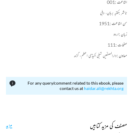
اشاعت :
001
ناشر :
مکتبہ برہان، دہلی
سن اشاعت :
1951
زبان :
اردو
صفحات :
111
معاون :
دارالمصنفین شبلی اکیڈمی اعظم، گڑھ
For any query/comment related to this ebook, please
contact us at
haidar.ali@rekhta.org
مصنف کی مزید کتابیں
مزید