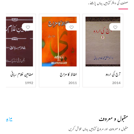
مصنف کی دیگر کتابیں یہاں پڑھئے۔
آج کی اردو
الفاظ کا مزاج
مضامین غلام ربانی
1992
2011
2014
مقبول و معروف
مزید
مقبول و معروف اور مروج کتابیں یہاں تلاش کریں