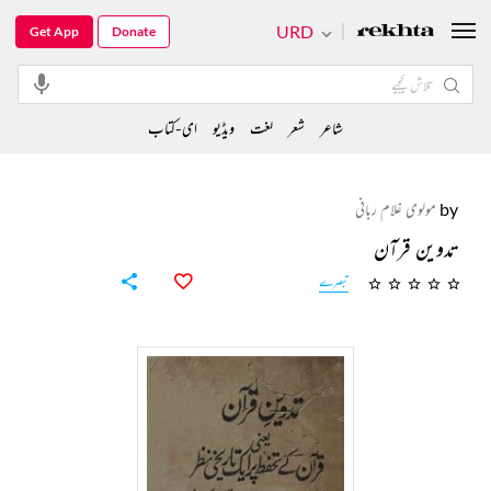
URD
Get App
Donate
شاعر
شعر
لغت
ویڈیو
ای-کتاب
by
مولوی غلام ربانی
تدوین قرآن
تبصرے