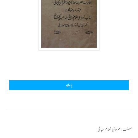
پڑھیے
مصنف :
مولوی غلام ربانی