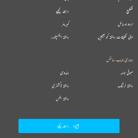
تقطیع
رابطہ کیجیے
اردو وسائل
کیریئر
اپنی تخلیقات ریختہ کو بھیجیں
ریختہ ایکسپلورر
ہماری ویب سائٹس
صوفی نامہ
ہندوی
ریختہ لرننگ
ریختہ ڈکشنری
ریختہ بکس
رابطہ کیجیے