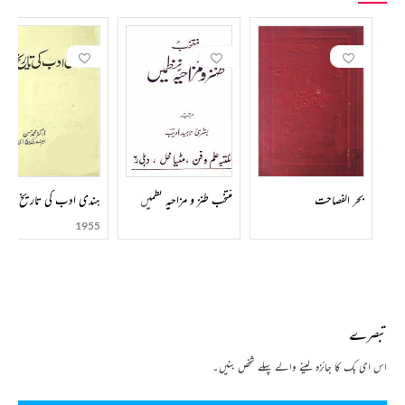
بحر الفصاحت
منتخب طنز و مزاحیہ نظمیں
ہندی ادب کی تاریخ
1955
تبصرے
اس ای بک کا جائزہ لینے والے پہلے شخص بنیں۔