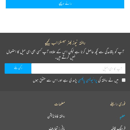
رائے دیجیے
ریختہ نیوز لیٹر سبسکرائب کیجیے
آپ کو باقاعدگی سے کچھ حاصل کرنا ہے لیکن اس کے علاوہ آپ کسی بھی ای میل کا استعمال
نہیں کرتے ہیں۔
میں نے ریختہ کی
پرائیویسی پالیسی
پڑھ لی ہے اور اس سے متفق ہوں
فوری رابطے
معلومات
عطیہ
ریختہ فاؤنڈیشن
فرہنگ قافیہ
بانی : تعارف