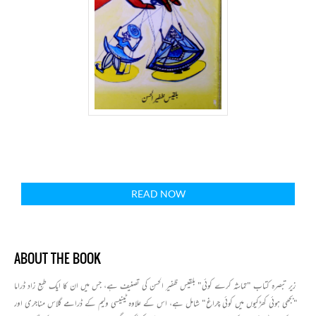
READ NOW
ABOUT THE BOOK
زیر تبصرہ کتاب "تماشہ کرے کوئی" بلقیس ظفیر الحسن کی تصنیف ہے، جس میں ان کا ایک طبع زاد ڈراما
"بجھی ہوئی کھڑکیوں میں کوئی چراغ" شامل ہے، اس کے علاوہ ٹینیسی ولیم کے ڈرامے گلاس مناجری اور